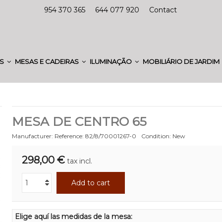
954 370 365
644 077 920
Contact
ES
MESAS E CADEIRAS
ILUMINAÇÃO
MOBILIÁRIO DE JARDIM
MESA DE CENTRO 65
Manufacturer:
Reference:
82/8/70001267-0
Condition:
New
298,00 €
tax incl.
Add to cart
Elige aquí las medidas de la mesa: