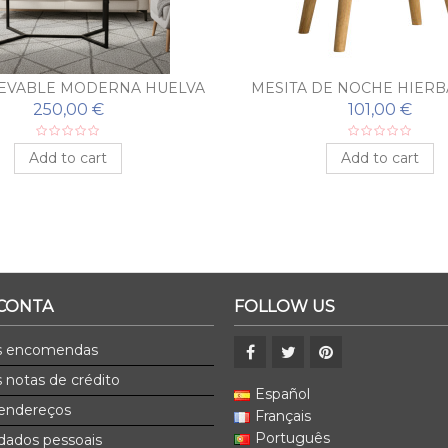
EVABLE MODERNA HUELVA
MESITA DE NOCHE HIER
250,00 €
101,00 €
Add to cart
Add to cart
 CONTA
FOLLOW US
s encomendas
 notas de crédito
Español
endereços
Français
Português
dados pessoais