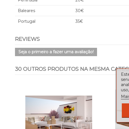
Península
20€
Baleares
30€
Portugal
35€
REVIEWS
Seja o primeiro a fazer uma avaliação!
30 OUTROS PRODUTOS NA MESMA CATEG
Este
serv
ana
uso,
Mai