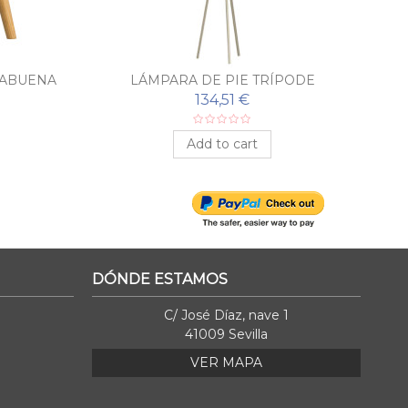
BABUENA
LÁMPARA DE PIE TRÍPODE
134,51 €
Add to cart
DÓNDE ESTAMOS
C/ José Díaz, nave 1
41009 Sevilla
VER MAPA