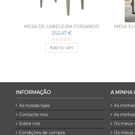
MESA DE CABECEIRA FORJANDO
MESA EL
UNIVERSAL
252,47 €
Add to cart
INFORMAÇÃO
A MINHA
As nossas lojas
As minha
Contacte-nos
As minhas
Sobre nós
Os meus 
Condições de compra
Os meus 