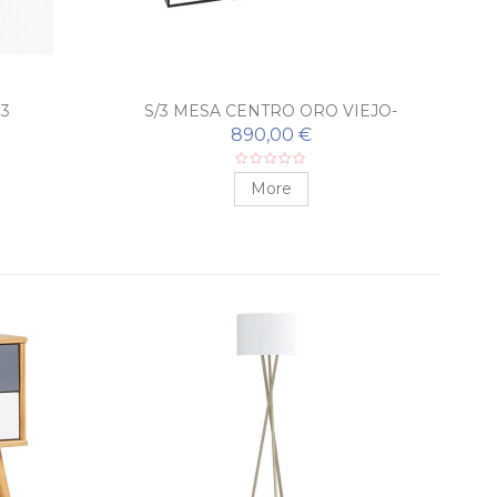
3
S/3 MESA CENTRO ORO VIEJO-
S/3
NEGRO
890,00 €
More