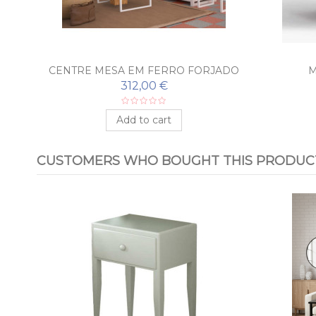
OR
CENTRE MESA EM FERRO FORJADO
M
ANTEQUERA
312,00 €
Add to cart
CUSTOMERS WHO BOUGHT THIS PRODUCT