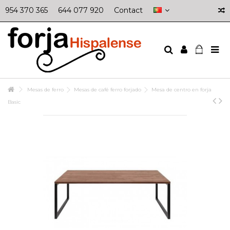
954 370 365
644 077 920
Contact
Mesas de ferro
Mesas de café ferro forjado
Mesa de centro en forja
Basic