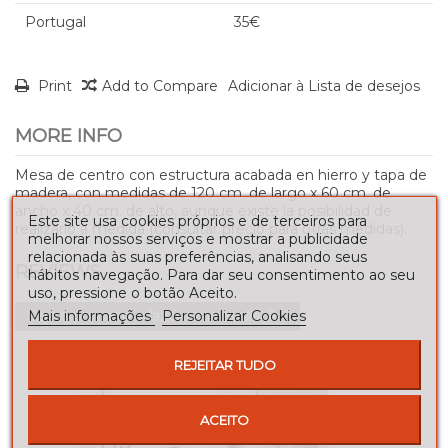
Portugal
35€
Print
Add to Compare
Adicionar à Lista de desejos
MORE INFO
Mesa de centro con estructura acabada en hierro y tapa de
madera, con medidas de 120 cm. de largo x 60 cm. de
ancho x 40 cm. de alto, aunque existe la posibilidad de
Este site usa cookies próprios e de terceiros para
realizarlo a medida (consultar precio para otras medidas).
melhorar nossos serviços e mostrar a publicidade
relacionada às suas preferências, analisando seus
REVIEWS
hábitos navegação. Para dar seu consentimento ao seu
uso, pressione o botão Aceito.
Seja o primeiro a fazer uma avaliação!
Mais informações
Personalizar Cookies
REJEITAR TUDO
ACEITO