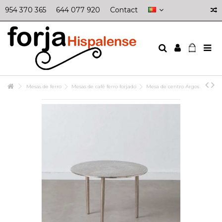
954 370 365
644 077 920
Contact
Mesas de ferro
Mesas de café ferro forjado
Mesa de centro Argos