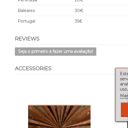
Península
20€
Baleares
30€
Portugal
35€
REVIEWS
Seja o primeiro a fazer uma avaliação!
ACCESSORIES
Este
serv
ana
uso,
Mai