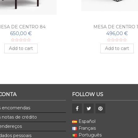
ESA DE CENTRO 84
MESA DE CENTRO 1
650,00 €
496,00 €
Add to cart
Add to cart
 CONTA
FOLLOW US
s encomendas
 notas de crédito
Español
endereços
Français
Português
dados pessoais