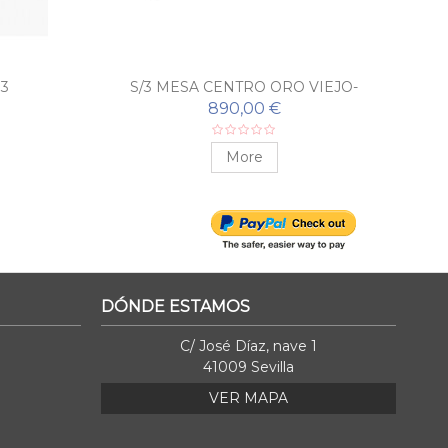
3
S/3 MESA CENTRO ORO VIEJO-
S/3
NEGRO
890,00 €
More
DÓNDE ESTAMOS
C/ José Díaz, nave 1
41009 Sevilla
VER MAPA