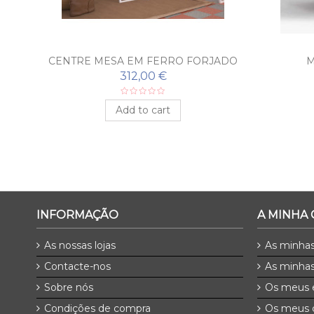
OR
CENTRE MESA EM FERRO FORJADO
M
ANTEQUERA
312,00 €
Add to cart
INFORMAÇÃO
A MINHA
As nossas lojas
As minha
Contacte-nos
As minhas
Sobre nós
Os meus 
Condições de compra
Os meus 