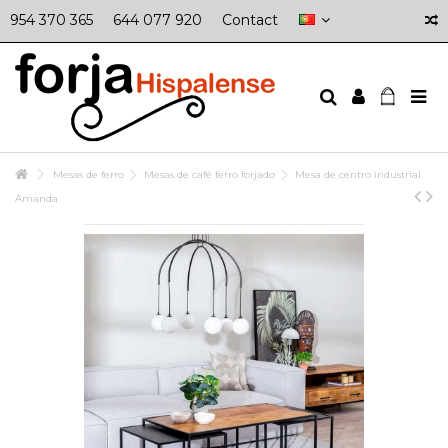
954 370 365
644 077 920
Contact
Mesas de ferro
Mesas de café ferro forjado
Mesa de centro industrial
Amanda