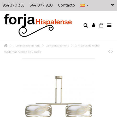
954 370 365
644 077 920
Contacto
Iluminación en forja
Lámparas de forja
Lámparas de techo
modernas Atenea de 2 luces