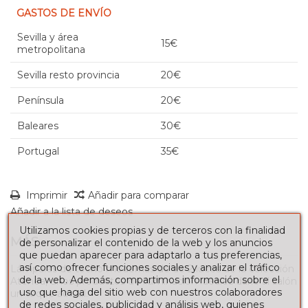
GASTOS DE ENVÍO
Sevilla y área
15€
metropolitana
Sevilla resto provincia
20€
Península
20€
Baleares
30€
Portugal
35€
Imprimir
Añadir para comparar
Añadir a la lista de deseos
Utilizamos cookies propias y de terceros con la finalidad
MÁS
de personalizar el contenido de la web y los anuncios
que puedan aparecer para adaptarlo a tus preferencias,
así como ofrecer funciones sociales y analizar el tráfico
Lámparas de techo modernas de de 2 luces de la colección
de la web. Además, compartimos información sobre el
Atenea, unos productos de iluminación ideales darle al salón
uso que haga del sitio web con nuestros colaboradores
un toque actual.
de redes sociales, publicidad y análisis web, quienes