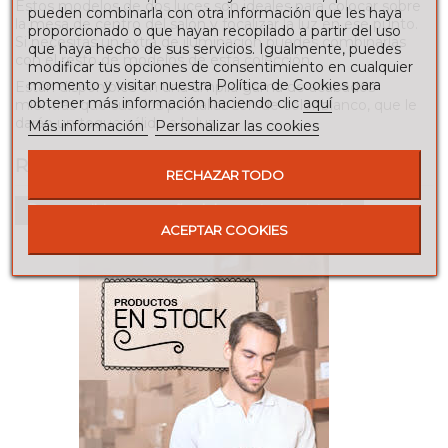
Estos modelos de dos luces son ideales para colocar sobre
pueden combinarla con otra información que les haya
la mesa de centro del salón y focalizar la luz en ese punto.
proporcionado o que hayan recopilado a partir del uso
Si necesitas un extra de iluminación puedes combinarlas
que haya hecho de sus servicios. Igualmente, puedes
con el resto de modelos de esta colección.
modificar tus opciones de consentimiento en cualquier
momento y visitar nuestra Política de Cookies para
Están disponibles en una amplia gama de acabados
obtener más información haciendo clic
aquí
mientras que sus dos pantallas son de color blanco, que le
darán un toque cálido a la luz.
Más información
Personalizar las cookies
RESEÑAS
RECHAZAR TODO
Para escribir una reseña debes estar registrado
ACEPTAR COOKIES