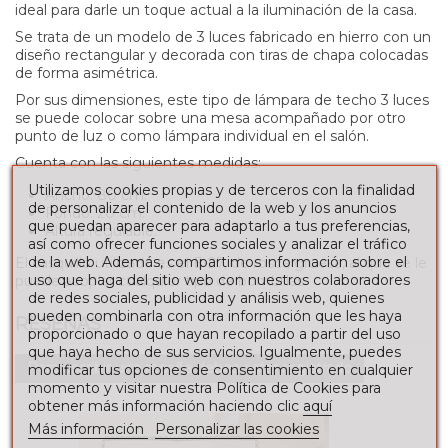
ideal para darle un toque actual a la iluminación de la casa.
Se trata de un modelo de 3 luces fabricado en hierro con un
diseño rectangular y decorada con tiras de chapa colocadas
de forma asimétrica.
Por sus dimensiones, este tipo de lámpara de techo 3 luces
se puede colocar sobre una mesa acompañado por otro
punto de luz o como lámpara individual en el salón.
Cuenta con las siguientes medidas:
Utilizamos cookies propias y de terceros con la finalidad
Ancho: 80 cm.
de personalizar el contenido de la web y los anuncios
Fondo: 20 cm.
que puedan aparecer para adaptarlo a tus preferencias,
Altura regulable.
así como ofrecer funciones sociales y analizar el tráfico
de la web. Además, compartimos información sobre el
El casquillo utilizado es el E-27, de rosca gruesa, al que se le
uso que haga del sitio web con nuestros colaboradores
puede acoplar cualquier tipo de bombillas.
de redes sociales, publicidad y análisis web, quienes
pueden combinarla con otra información que les haya
RESEÑAS
proporcionado o que hayan recopilado a partir del uso
que haya hecho de sus servicios. Igualmente, puedes
Para escribir una reseña debes estar registrado
modificar tus opciones de consentimiento en cualquier
momento y visitar nuestra Política de Cookies para
obtener más información haciendo clic
aquí
Más información
Personalizar las cookies