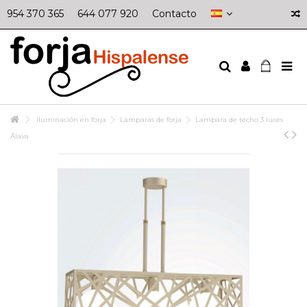
954 370 365
644 077 920
Contacto
Iluminación en forja
Lámparas de forja
Lampara de techo 3 luces
Álava