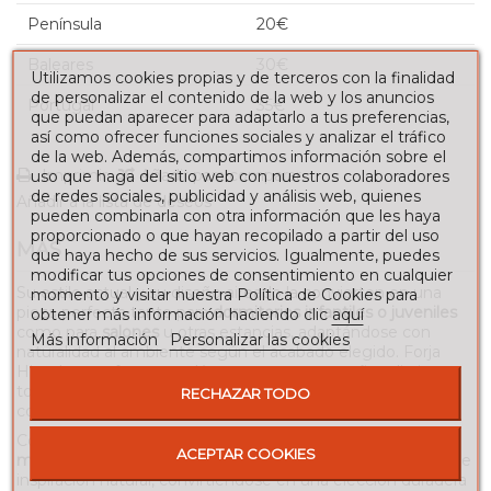
Península
20€
Baleares
30€
Utilizamos cookies propias y de terceros con la finalidad
de personalizar el contenido de la web y los anuncios
Portugal
35€
que puedan aparecer para adaptarlo a tus preferencias,
así como ofrecer funciones sociales y analizar el tráfico
de la web. Además, compartimos información sobre el
Imprimir
Añadir para comparar
uso que haga del sitio web con nuestros colaboradores
de redes sociales, publicidad y análisis web, quienes
Añadir a la lista de deseos
pueden combinarla con otra información que les haya
proporcionado o que hayan recopilado a partir del uso
MÁS
que haya hecho de sus servicios. Igualmente, puedes
modificar tus opciones de consentimiento en cualquier
Su estilo actual y su diseño aireado la convierten en una
momento y visitar nuestra Política de Cookies para
pieza perfecta tanto para
dormitorios infantiles o juveniles
obtener más información haciendo clic
aquí
como para
salones
u otras estancias, adaptándose con
Más información
Personalizar las cookies
naturalidad al ambiente según el acabado elegido. Forja
Hispalense ofrece esta lámpara en tres tamaños distintos,
todos con una única luz, aportando un toque delicado y
RECHAZAR TODO
contemporáneo.
Con su estructura sólida y calado decorativo, la
lámpara
ACEPTAR COOKIES
mariposa
combina la resistencia del hierro con un diseño de
inspiración natural, convirtiéndose en una elección duradera