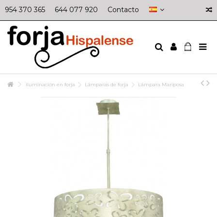
954 370 365
644 077 920
Contacto
Iluminación en forja
Lámparas de forja
Lámpara Mariposa