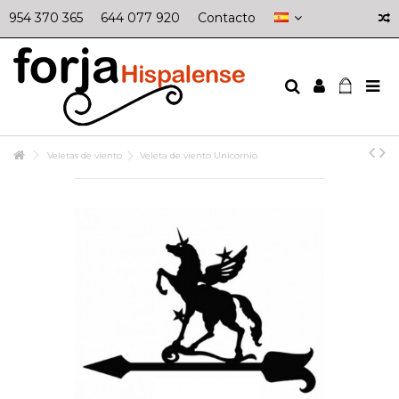
954 370 365
644 077 920
Contacto
Veletas de viento
Veleta de viento Unicornio