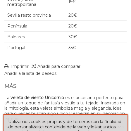
15€
metropolitana
Sevilla resto provincia
20€
Península
20€
Baleares
30€
Portugal
35€
Imprimir
Añadir para comparar
Añadir a la lista de deseos
MÁS
La
veleta de viento Unicornio
es el accesorio perfecto para
añadir un toque de fantasía y estilo a tu tejado. Inspirada en
la mitología, esta veleta simboliza magia y elegancia, ideal
para quienes buscan algo único y especial en su decoración
exterior.
Utilizamos cookies propias y de terceros con la finalidad
Fabricada en
chapa metálica de primera calidad
, esta pieza
de personalizar el contenido de la web y los anuncios