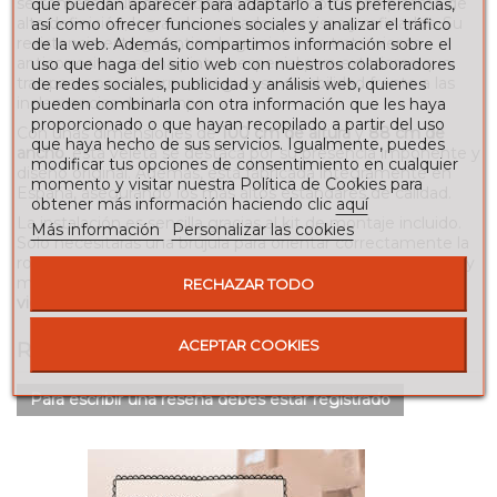
se somete a un detallado proceso de corte con plasma de
que puedan aparecer para adaptarlo a tus preferencias,
alta definición, logrando acabados precisos y refinados. Su
así como ofrecer funciones sociales y analizar el tráfico
resistencia está garantizada gracias a un tratamiento
de la web. Además, compartimos información sobre el
anticorrosivo y a una pintura especial para exteriores que,
uso que haga del sitio web con nuestros colaboradores
tras pasar por el horno, asegura su durabilidad frente a las
de redes sociales, publicidad y análisis web, quienes
inclemencias del tiempo.
pueden combinarla con otra información que les haya
proporcionado o que hayan recopilado a partir del uso
Con unas dimensiones de
100 cm de altura
y
88 cm de
que haya hecho de sus servicios. Igualmente, puedes
ancho
, esta veleta se destaca por su presencia imponente y
modificar tus opciones de consentimiento en cualquier
diseño original. Además, está fabricada íntegramente en
momento y visitar nuestra Política de Cookies para
España, asegurando los más altos estándares de calidad.
obtener más información haciendo clic
aquí
La instalación es sencilla gracias al kit de montaje incluido.
Más información
Personalizar las cookies
Solo necesitarás una brújula para orientar correctamente la
rosa de los vientos y disfrutar de una decoración funcional y
mágica.
¡Haz que tu tejado sea único con la veleta de
RECHAZAR TODO
viento Unicornio y añade un toque de fantasía a tu hogar!
ACEPTAR COOKIES
RESEÑAS
Para escribir una reseña debes estar registrado