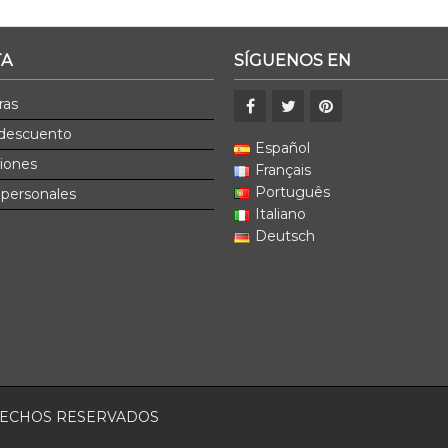
TA
SÍGUENOS EN
ras
 descuento
Español
ciones
Français
Português
 personales
Italiano
Deutsch
ERECHOS RESERVADOS