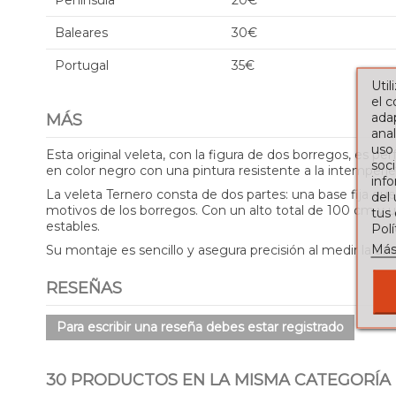
Península
20€
Baleares
30€
Portugal
35€
Util
el 
adap
MÁS
anal
uso
Esta original veleta, con la figura de dos borregos, es p
soci
en color negro con una pintura resistente a la intemperie
info
La veleta Ternero consta de dos partes: una base fija que 
del
motivos de los borregos. Con un alto total de 100 cm y u
tus
estables.
Pol
Más
Su montaje es sencillo y asegura precisión al medir la di
RESEÑAS
Para escribir una reseña debes estar registrado
30 PRODUCTOS EN LA MISMA CATEGORÍA