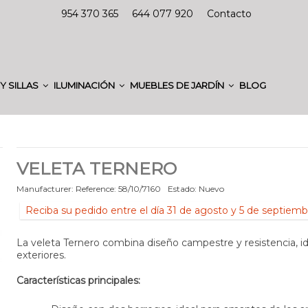
954 370 365
644 077 920
Contacto
Y SILLAS
ILUMINACIÓN
MUEBLES DE JARDÍN
BLOG
VELETA TERNERO
Manufacturer:
Reference:
58/10/7160
Estado:
Nuevo
Reciba su pedido entre el día 31 de agosto y 5 de septiemb
La veleta Ternero combina diseño campestre y resistencia, id
exteriores.
Características principales: