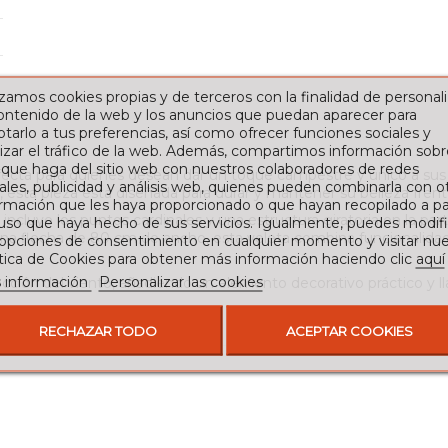
izamos cookies propias y de terceros con la finalidad de personali
contenido de la web y los anuncios que puedan aparecer para
tarlo a tus preferencias, así como ofrecer funciones sociales y
izar el tráfico de la web. Además, compartimos información sobr
 que haga del sitio web con nuestros colaboradores de redes
erfecta para quienes desean dar un toque campestre y único a sus e
ales, publicidad y análisis web, quienes pueden combinarla con o
, esta pieza está diseñada para durar y mantener su belleza frent
rmación que les haya proporcionado o que hayan recopilado a par
incluye los puntos cardinales y una estructura giratoria en la par
 uso que haya hecho de sus servicios. Igualmente, puedes modifi
na flecha de 80 cm de ancho, esta veleta combina funcionalidad y
 opciones de consentimiento en cualquier momento y visitar nue
ítica de Cookies para obtener más información haciendo clic
aquí
 información
Personalizar las cookies
rección del viento, añadiendo un elemento decorativo práctico y l
RECHAZAR TODO
ACEPTAR COOKIES