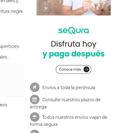
nimales y
ntura negra
uperficies
les.
Envíos a toda la península
Consulte nuestros
plazos de
seos
entrega
Todos nuestros envios viajan de
forma segura