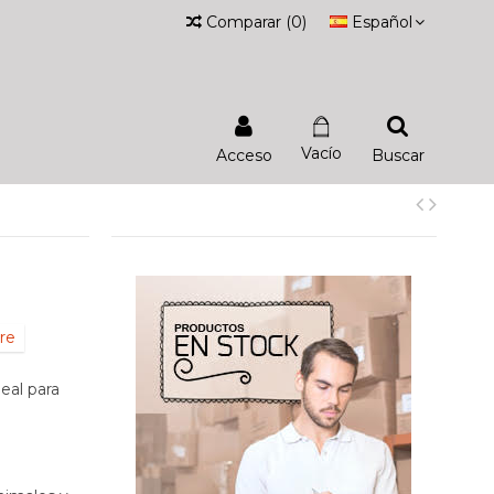
Comparar
(
0
)
Español
Vacío
Acceso
Buscar
re
eal para