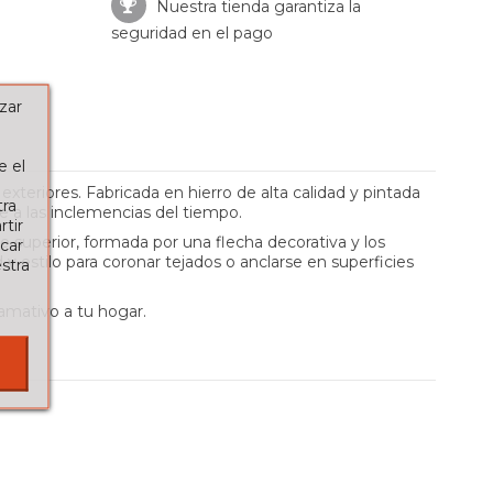
Nuestra tienda garantiza la
seguridad en el pago
zar
e el
xteriores. Fabricada en hierro de alta calidad y pintada
tra
e a las inclemencias del tiempo.
tir
te superior, formada por una flecha decorativa y los
car
 estilo para coronar tejados o anclarse en superficies
stra
lamativo a tu hogar.