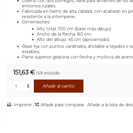
Diseño con dos borregos, ideal para amantes de los a
entornos rurales.
Fabricada en hierro de alta calidad, con acabado en pi
resistente a la intemperie.
Dimensiones:
Alto total: 100 cm (base más dibujo).
Ancho de la flecha: 80 cm.
Alto del dibujo: 45 cm (aproximado).
Base fija con puntos cardinales, anclable a tejados o s
estables.
Parte superior giratoria con flecha y motivos de anima
151,63 €
IVA incluído
Añadir al carrito
Imprimir
Añadir para comparar
Añadir a la lista de de