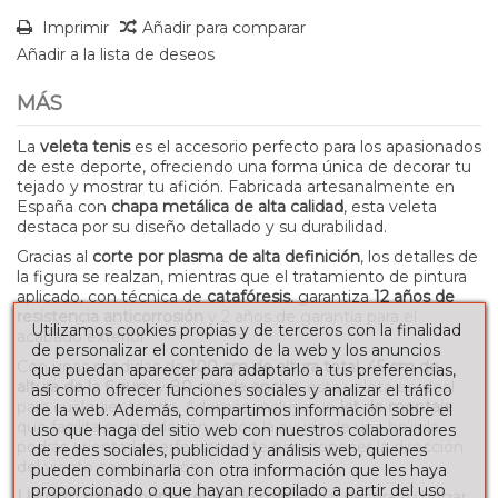
Imprimir
Añadir para comparar
Añadir a la lista de deseos
MÁS
La
veleta tenis
es el accesorio perfecto para los apasionados
de este deporte, ofreciendo una forma única de decorar tu
tejado y mostrar tu afición. Fabricada artesanalmente en
España con
chapa metálica de alta calidad
, esta veleta
destaca por su diseño detallado y su durabilidad.
Gracias al
corte por plasma de alta definición
, los detalles de
la figura se realzan, mientras que el tratamiento de pintura
aplicado, con técnica de
catafóresis
, garantiza
12 años de
resistencia anticorrosión
y 2 años de garantía para el
Utilizamos cookies propias y de terceros con la finalidad
acabado exterior.
de personalizar el contenido de la web y los anuncios
Con unas medidas de
100 cm de altura total
,
45 cm de
que puedan aparecer para adaptarlo a tus preferencias,
altura de la figura
, y
80 cm de ancho
, esta veleta es ideal
así como ofrecer funciones sociales y analizar el tráfico
para cualquier tejado. Además, incluye un
kit de montaje
de la web. Además, compartimos información sobre el
que facilita su instalación, y con la ayuda de una brújula
uso que haga del sitio web con nuestros colaboradores
podrás orientarla perfectamente para conocer la dirección
de redes sociales, publicidad y análisis web, quienes
del viento con precisión.
pueden combinarla con otra información que les haya
proporcionado o que hayan recopilado a partir del uso
Lleva tu pasión por el tenis a lo más alto
y decora tu hogar