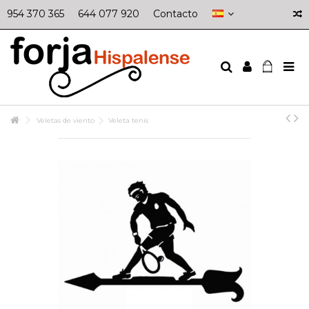
954 370 365
644 077 920
Contacto
Veletas de viento
Veleta tenis