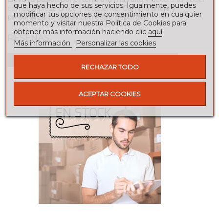
que haya hecho de sus servicios. Igualmente, puedes
con esta pieza única y resistente.
Compra ahora y
modificar tus opciones de consentimiento en cualquier
personaliza tu tejado con estilo deportivo.
momento y visitar nuestra Política de Cookies para
obtener más información haciendo clic
aquí
RESEÑAS
Más información
Personalizar las cookies
Para escribir una reseña debes estar registrado
RECHAZAR TODO
ACEPTAR COOKIES