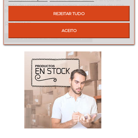
vento de uma maneira verdadeira, você precisa de uma
bússola para orientar a rosa dos ventos.
REJEITAR TUDO
REVIEWS
ACEITO
Seja o primeiro a fazer uma avaliação!