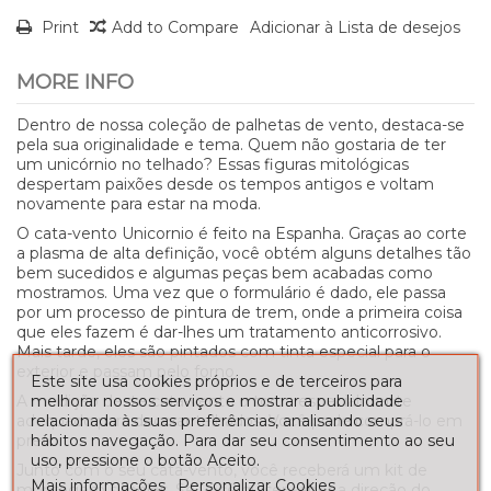
Print
Add to Compare
Adicionar à Lista de desejos
MORE INFO
Dentro de nossa coleção de palhetas de vento, destaca-se
pela sua originalidade e tema. Quem não gostaria de ter
um unicórnio no telhado? Essas figuras mitológicas
despertam paixões desde os tempos antigos e voltam
novamente para estar na moda.
O cata-vento Unicornio é feito na Espanha. Graças ao corte
a plasma de alta definição, você obtém alguns detalhes tão
bem sucedidos e algumas peças bem acabadas como
mostramos. Uma vez que o formulário é dado, ele passa
por um processo de pintura de trem, onde a primeira coisa
que eles fazem é dar-lhes um tratamento anticorrosivo.
Mais tarde, eles são pintados com tinta especial para o
exterior e passam pelo forno.
Este site usa cookies próprios e de terceiros para
melhorar nossos serviços e mostrar a publicidade
A medição deste cata-vento o torna especialmente
relacionada às suas preferências, analisando seus
adequado para decorar telhados. Você pode comprá-lo em
hábitos navegação. Para dar seu consentimento ao seu
preto.
uso, pressione o botão Aceito.
Junto com o seu cata-vento, você receberá um kit de
Mais informações
Personalizar Cookies
montagem simples. Se você quiser saber a direção do