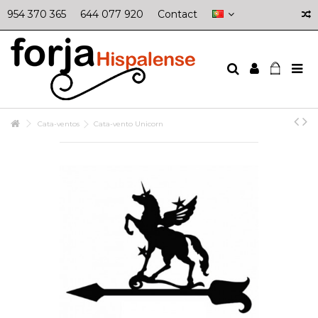
954 370 365
644 077 920
Contact
Cata-ventos
Cata-vento Unicorn