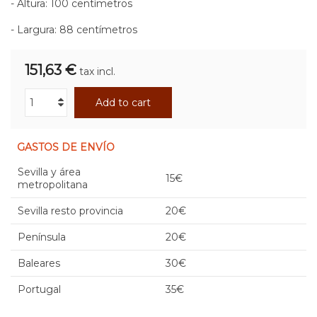
- Altura: 100 centímetros
- Largura: 88 centímetros
151,63 €
tax incl.
Add to cart
GASTOS DE ENVÍO
Sevilla y área
15€
metropolitana
Sevilla resto provincia
20€
Península
20€
Baleares
30€
Portugal
35€