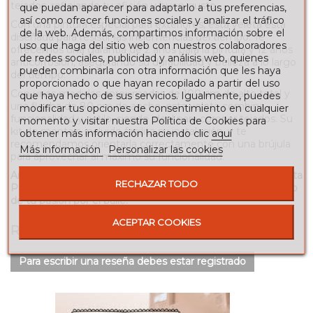
tejados, reflejando tu afición y buen gusto.
que puedan aparecer para adaptarlo a tus preferencias,
así como ofrecer funciones sociales y analizar el tráfico
Con una pintura especial para exteriores, esta veleta está
de la web. Además, compartimos información sobre el
diseñada para resistir las inclemencias del tiempo. Te
uso que haga del sitio web con nuestros colaboradores
ofrecemos una garantía de 2 años para la pintura y 12 años
de redes sociales, publicidad y análisis web, quienes
anticorrosión, asegurando su durabilidad y belleza a lo largo
pueden combinarla con otra información que les haya
del tiempo.
proporcionado o que hayan recopilado a partir del uso
Con unas medidas aproximadas de 100 cm de alto total y
que haya hecho de sus servicios. Igualmente, puedes
una flecha de 80 cm de ancho, esta veleta combina
modificar tus opciones de consentimiento en cualquier
funcionalidad y estilo, siendo ideal para coronar tejados. Su
momento y visitar nuestra Política de Cookies para
kit de montaje incluido facilita su instalación, y te
obtener más información haciendo clic
aquí
recomendamos orientarla correctamente con una brújula
Más información
Personalizar las cookies
para aprovechar al máximo su funcionalidad.
Añade un toque de elegancia y arte a tu hogar con la veleta
RECHAZAR TODO
Pareja de Baile. ¡Compra ahora y haz de tu tejado un reflejo
de tu pasión por el baile!
ACEPTAR COOKIES
RESEÑAS
Para escribir una reseña debes estar registrado