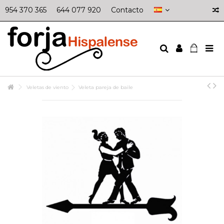
954 370 365
644 077 920
Contacto
Veletas de viento
Veleta pareja de baile