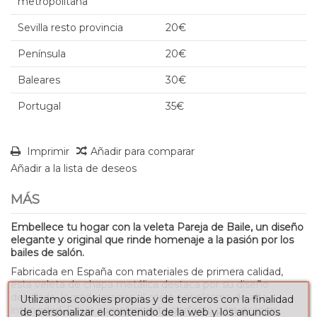
metropolitana
Sevilla resto provincia
20€
Península
20€
Baleares
30€
Portugal
35€
Imprimir
Añadir para comparar
Añadir a la lista de deseos
MÁS
Embellece tu hogar con la veleta Pareja de Baile, un diseño
elegante y original que rinde homenaje a la pasión por los
bailes de salón.
Fabricada en España con materiales de primera calidad,
esta veleta de chapa metálica destaca por su diseño
detallado, logrado gracias al corte por plasma de alta
Utilizamos cookies propias y de terceros con la finalidad
intensidad. Es un complemento perfecto para decorar
de personalizar el contenido de la web y los anuncios