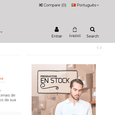
Compare
(
0
)
Português
(vazio)
Entrar
Search
re
e
eriais de
os da sua