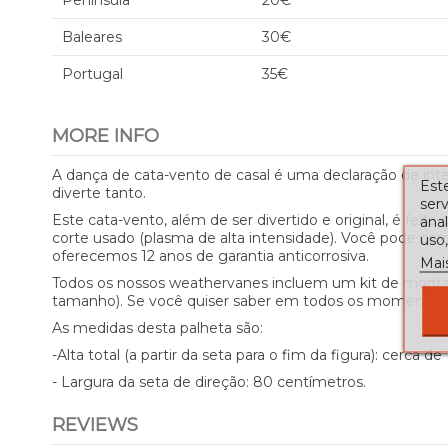
Península
20€
Baleares
30€
Portugal
35€
MORE INFO
A dança de cata-vento de casal é uma declaração de int
Este
diverte tanto.
serv
Este cata-vento, além de ser divertido e original, é fe
ana
corte usado (plasma de alta intensidade). Você pode comp
uso,
oferecemos 12 anos de garantia anticorrosiva.
Mai
Todos os nossos weathervanes incluem um kit de montage
tamanho). Se você quiser saber em todos os momentos a
As medidas desta palheta são:
-Alta total (a partir da seta para o fim da figura): cerca 
- Largura da seta de direção: 80 centímetros.
REVIEWS