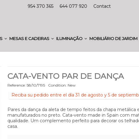
954 370 365
644 077 920
Contact
ES
MESAS E CADEIRAS
ILUMINAÇÃO
MOBILIÁRIO DE JARDIM
CATA-VENTO PAR DE DANÇA
Reference:
58/10/7195
Condition:
New
Reciba su pedido entre el día 31 de agosto y 5 de septiemb
Pares da dança da aleta de tempo feitos da chapa metálica 
manufaturados no preto. Cata-vento made in Spain com mat
qualidade. Um complemento perfeito para decorar os telhad
casa.