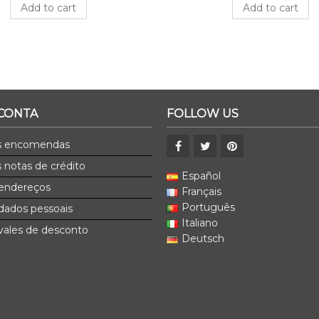
Add to cart
Add to cart
 CONTA
FOLLOW US
s encomendas
 notas de crédito
Español
endereços
Français
Português
dados pessoais
Italiano
ales de desconto
Deutsch