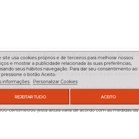
enção para todos os fãs de dança de salão e assim por diante.
 site usa cookies próprios e de terceiros para melhorar nossos
iços e mostrar a publicidade relacionada às suas preferências,
ito com materiais de alta qualidade na Espanha. Feito de metal,
lisando seus hábitos navegação. Para dar seu consentimento ao
rar essas palhetas em preto. A tinta é especial para exteriores
 pressione o botão Aceito.
s informações
Personalizar Cookies
m prático que você pode anexar à superfície escolhido (eles sã
 direção do vento, é aconselhável que você oriente a rosa dos
REJEITAR TUDO
ACEITO
de 100 centímetros (esta altura varia de acordo com as medidas da 