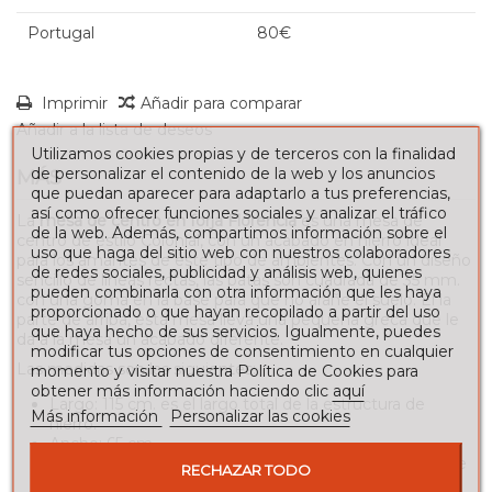
Portugal
80€
Imprimir
Añadir para comparar
Añadir a la lista de deseos
Utilizamos cookies propias y de terceros con la finalidad
de personalizar el contenido de la web y los anuncios
MÁS
que puedan aparecer para adaptarlo a tus preferencias,
así como ofrecer funciones sociales y analizar el tráfico
La
mesa de centro en forja Florencia
es una mesa de
de la web. Además, compartimos información sobre el
centro de estilo Colonial, con un acabado en hierro ideal
uso que haga del sitio web con nuestros colaboradores
para los amantes de este tipo de ambientes. Con un diseño
de redes sociales, publicidad y análisis web, quienes
sencillo de líneas rectas, las patas son cuadrada de 35 mm.
pueden combinarla con otra información que les haya
con una goma en la base para que no arañe el suelo. El la
proporcionado o que hayan recopilado a partir del uso
parte de arriba, esta mesa lleva una pequeña greca que le
que haya hecho de sus servicios. Igualmente, puedes
da a la mesa un acabado diferente.
modificar tus opciones de consentimiento en cualquier
Las medidas son las siguientes:
momento y visitar nuestra Política de Cookies para
obtener más información haciendo clic
aquí
Largo: 115 cm. es el largo total de la estructura de
Más información
Personalizar las cookies
hierro.
Ancho: 65 cm.
Altura: 45 cm. desde el suelo hasta la parte más alta de
RECHAZAR TODO
la mesa.