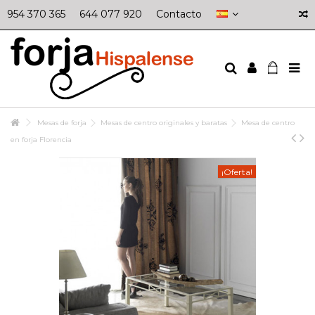
954 370 365
644 077 920
Contacto
Mesas de forja
Mesas de centro originales y baratas
Mesa de centro
en forja Florencia
¡Oferta!