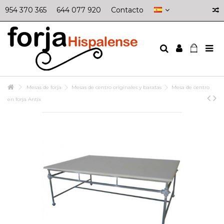
954 370 365
644 077 920
Contacto
Mesas de forja
Mesas de centro originales y baratas
Mesa de centro
en forja Antix