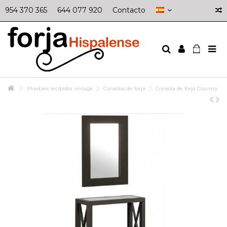
954 370 365
644 077 920
Contacto
Muebles recibidor vintage
Consolas de forja
Consola de forja Country