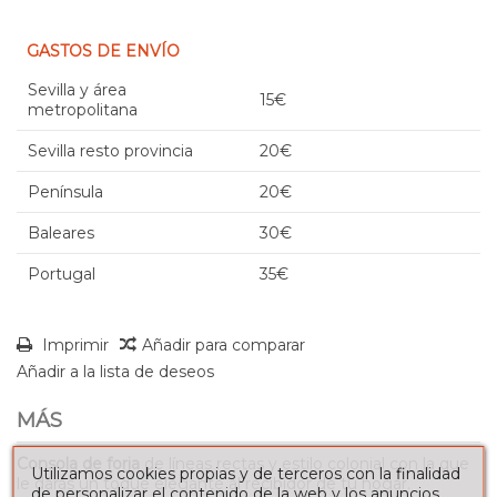
GASTOS DE ENVÍO
Sevilla y área
15€
metropolitana
Sevilla resto provincia
20€
Península
20€
Baleares
30€
Portugal
35€
Imprimir
Añadir para comparar
Añadir a la lista de deseos
MÁS
Consola de forja
de líneas rectas y estilo colonial con la que
Utilizamos cookies propias y de terceros con la finalidad
le darás un toque elegante al recibidor de tu hogar.
de personalizar el contenido de la web y los anuncios