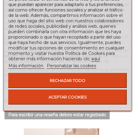
Un
mueble de entrada
fabricado en hierro con un diseño de
que puedan aparecer para adaptarlo a tus preferencias,
patas cuadradas y dos baldas, con el detalle decorativo de
así como ofrecer funciones sociales y analizar el tráfico
unas crucetas en los laterales.
de la web. Además, compartimos información sobre el
uso que haga del sitio web con nuestros colaboradores
Tienes disponible este mueble de entrada con el cristal
de redes sociales, publicidad y análisis web, quienes
transparente o mate.
pueden combinarla con otra información que les haya
Las medidas de este recibidor son de 80 cm. de ancho x 30
proporcionado o que hayan recopilado a partir del uso
cm. de fondo x 72 cm. de alto.
que haya hecho de sus servicios. Igualmente, puedes
modificar tus opciones de consentimiento en cualquier
La consola de entrada Country es el complemento ideal del
momento y visitar nuestra Política de Cookies para
espejo de forja Line
. Puedes adquirir la entrada de forja y el
obtener más información haciendo clic
aquí
espejo a juego y disfrutar de un descuento del 5%.
Más información
Personalizar las cookies
El proceso de pintura de este artículo, así como su posterior
secado al horno, garantizan un acabado de primera calidad
para cualquiera de las terminaciones de la paleta de colores.
RECHAZAR TODO
ACEPTAR COOKIES
RESEÑAS
Para escribir una reseña debes estar registrado