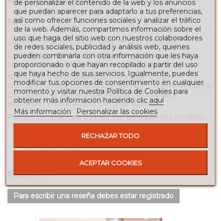
Añadir a la lista de deseos
de personalizar el contenido de la web y los anuncios
que puedan aparecer para adaptarlo a tus preferencias,
así como ofrecer funciones sociales y analizar el tráfico
MÁS
de la web. Además, compartimos información sobre el
uso que haga del sitio web con nuestros colaboradores
Consola moderna para recibidor de forja y madera.
de redes sociales, publicidad y análisis web, quienes
Esta pieza pertenece a este tipo de muebles que son
pueden combinarla con otra información que les haya
básicos imprescindibles para las entradas del hogar.
proporcionado o que hayan recopilado a partir del uso
que haya hecho de sus servicios. Igualmente, puedes
Nuestra consola moderna para recibidor ha sido
modificar tus opciones de consentimiento en cualquier
fabricada con una estructura de metal y una parte de arriba
momento y visitar nuestra Política de Cookies para
con cajones en madera DM. Ambas partes están
obtener más información haciendo clic
aquí
disponibles en una amplia gama de colores.
Más información
Personalizar las cookies
Puedes comprar esta consola con las siguientes medidas:
120 cm de alto.
RECHAZAR TODO
40 cm de fondo.
80 cm de ancho.
ACEPTAR COOKIES
RESEÑAS
Para escribir una reseña debes estar registrado