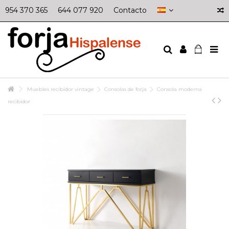
954 370 365
644 077 920
Contacto
Muebles recibidor vintage
Consolas de forja
Consola moderna
recibidor