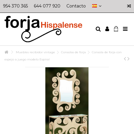
954 370 365
644 077 920
Contacto
Muebles recibidor vintage
Consolas de forja
Consola de forja con
espejo a juego modelo Espiral