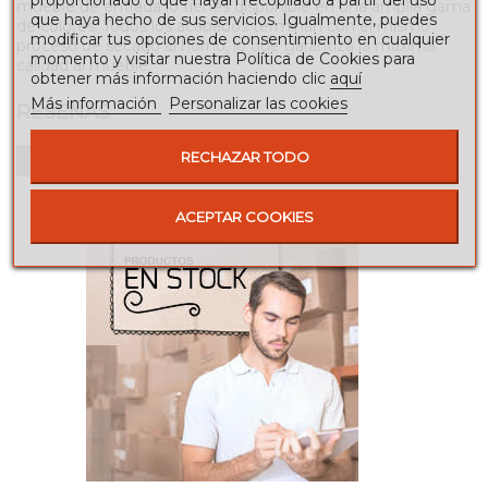
mueble de entrada lo tienes disponible en una amplia gama
que haya hecho de sus servicios. Igualmente, puedes
de colores. Todos los acabados terminan con el mismo
modificar tus opciones de consentimiento en cualquier
proceso de secado al horno, lo que garantiza la máxima
momento y visitar nuestra Política de Cookies para
calidad al mueble.
obtener más información haciendo clic
aquí
Más información
Personalizar las cookies
RESEÑAS
RECHAZAR TODO
Para escribir una reseña debes estar registrado
ACEPTAR COOKIES