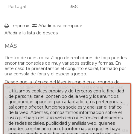
Portugal
35€
Imprimir
Añadir para comparar
Añadir a la lista de deseos
MÁS
Dentro de nuestro catálogo de recibidores de forja puedes
encontrar consolas de muy variados estilos y formas. En
este caso te presentamos el conjunto espiral, formado por
una consola de forja y el espejo a juego.
Desde que la técnica del láser irrumpió en el mundo del
hierro, los diseños han evolucionado hasta crear muebles
Utilizamos cookies propias y de terceros con la finalidad
tan originales como este. La
consola de forja Espiral
está
de personalizar el contenido de la web y los anuncios
fabricada en chapa gruesa, así como el espejo.
que puedan aparecer para adaptarlo a tus preferencias,
Posteriormente pasan por un proceso de pintura en polvo y
así como ofrecer funciones sociales y analizar el tráfico
secado al horno que garantizan su calidad.
de la web. Además, compartimos información sobre el
Las medidas de la consola son de 88 cm. de ancho x 30
uso que haga del sitio web con nuestros colaboradores
cm. de fondo x 82 cm. de alto.
de redes sociales, publicidad y análisis web, quienes
pueden combinarla con otra información que les haya
La parte superior va terminada con una tapa de cristal. Este
proporcionado o que hayan recopilado a partir del uso