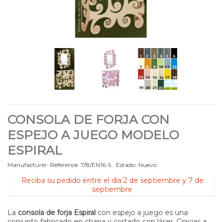
CONSOLA DE FORJA CON
ESPEJO A JUEGO MODELO
ESPIRAL
Manufacturer:
Reference:
7/8/EN16-5
Estado:
Nuevo
Reciba su pedido entre el día 2 de septiembre y 7 de
septiembre
La
consola de forja Espiral
con espejo a juego es una
conjunto fabricado en chapa y cortado con láser. Gracias a