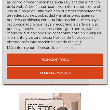
así como ofrecer funciones sociales y analizar el tráfico
MÁS
de la web. Además, compartimos información sobre el
uso que haga del sitio web con nuestros colaboradores
de redes sociales, publicidad y análisis web, quienes
Consola industrial ideal para colocar en la entrada de su
pueden combinarla con otra información que les haya
hogar y darle un toque más moderno.
proporcionado o que hayan recopilado a partir del uso
Fabricada en hierro con tapas de cristal y DM chapada en
que haya hecho de sus servicios. Igualmente, puedes
roble.
modificar tus opciones de consentimiento en cualquier
momento y visitar nuestra Política de Cookies para
Nuestra consola industrial cuenta con las siguientes
obtener más información haciendo clic
aquí
medidas:
Más información
Personalizar las cookies
Ancho: 120 cm.
Fondo: 35 cm.
Alto: 80 cm.
RECHAZAR TODO
RESEÑAS
ACEPTAR COOKIES
Para escribir una reseña debes estar registrado