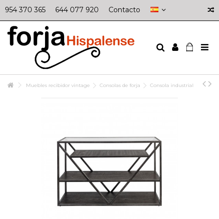
954 370 365
644 077 920
Contacto
Muebles recibidor vintage
Consolas de forja
Consola industrial