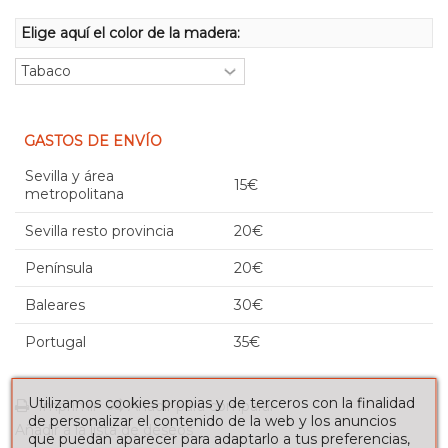
Elige aquí el color de la madera:
GASTOS DE ENVÍO
Sevilla y área
15€
metropolitana
Sevilla resto provincia
20€
Península
20€
Baleares
30€
Portugal
35€
Utilizamos cookies propias y de terceros con la finalidad
Imprimir
Añadir para comparar
de personalizar el contenido de la web y los anuncios
Añadir a la lista de deseos
que puedan aparecer para adaptarlo a tus preferencias,