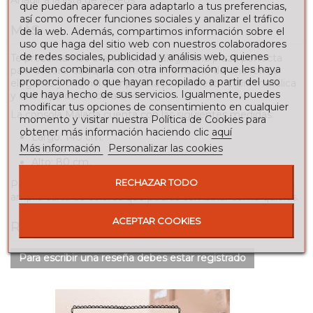
que puedan aparecer para adaptarlo a tus preferencias,
así como ofrecer funciones sociales y analizar el tráfico
MÁS
de la web. Además, compartimos información sobre el
uso que haga del sitio web con nuestros colaboradores
de redes sociales, publicidad y análisis web, quienes
Te presentamos a la consola Málaga, una pieza perfecta
pueden combinarla con otra información que les haya
para decorar cualquier entrada o recibidor de una forma
proporcionado o que hayan recopilado a partir del uso
elegante y original compuesta por una estructura metálica
que haya hecho de sus servicios. Igualmente, puedes
y una tapa de madera DM.
modificar tus opciones de consentimiento en cualquier
La consola Málaga cuenta con las siguientes medidas:
momento y visitar nuestra Política de Cookies para
obtener más información haciendo clic
aquí
Largo: 140 cm.
Más información
Personalizar las cookies
Ancho: 40 cm.
Alto: 80 cm.
RECHAZAR TODO
Personaliza este modelo a tu gusto escogiendo entre una
amplia carta de colores que podrás combinar cómo quieras.
ACEPTAR COOKIES
RESEÑAS
Para escribir una reseña debes estar registrado