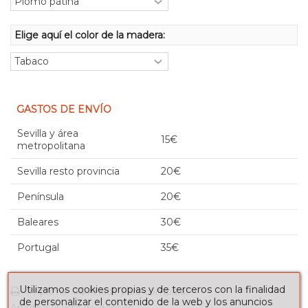
Elige aquí el color de la madera:
GASTOS DE ENVÍO
Sevilla y área
15€
metropolitana
Sevilla resto provincia
20€
Península
20€
Baleares
30€
Portugal
35€
Utilizamos cookies propias y de terceros con la finalidad
Imprimir
Añadir para comparar
de personalizar el contenido de la web y los anuncios
Añadir a la lista de deseos