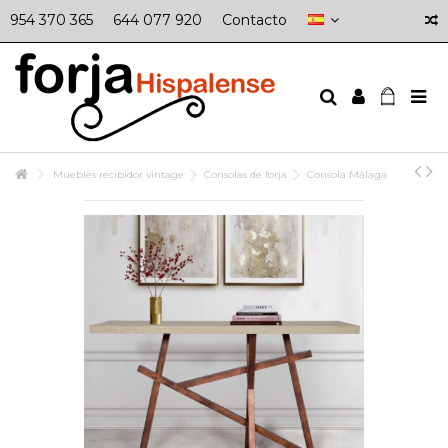
954 370 365
644 077 920
Contacto
Muebles recibidor vintage
Consolas de forja
Consola Málaga