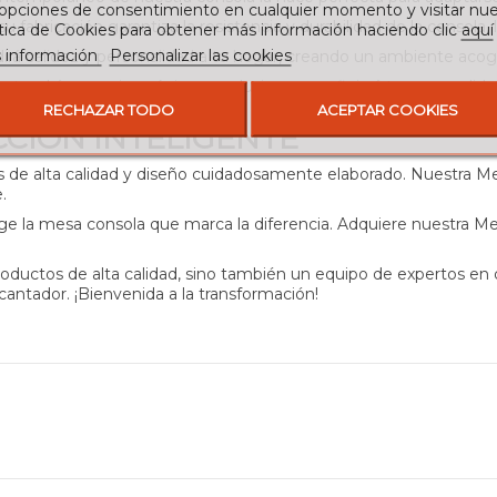
 opciones de consentimiento en cualquier momento y visitar nue
 su fabricación garantiza la resistencia y durabilidad de la consola,
ítica de Cookies para obtener más información haciendo clic
aquí
 información
Personalizar las cookies
irá calidez y personalidad a tu hogar, creando un ambiente acog
ón, tendrás una pieza única y exclusiva que reflejará tu personalida
RECHAZAR TODO
ACEPTAR COOKIES
CCIÓN INTELIGENTE
os de alta calidad y diseño cuidadosamente elaborado. Nuestra 
.
e la mesa consola que marca la diferencia. Adquiere nuestra M
roductos de alta calidad, sino también un equipo de expertos e
antador. ¡Bienvenida a la transformación!