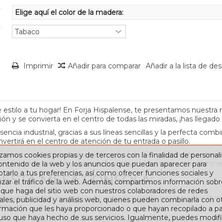
Elige aquí el color de la madera:
Imprimir
Añadir para comparar
Añadir a la lista de de
 estilo a tu hogar! En Forja Hispalense, te presentamos nuestra 
 y se convierta en el centro de todas las miradas, ¡has llegado a
ncia industrial, gracias a sus líneas sencillas y la perfecta co
vertirá en el centro de atención de tu entrada o pasillo.
 consola es su impresionante longitud de 150 cm. No encontrará
izamos cookies propias y de terceros con la finalidad de personali
lia para exhibir tus objetos decorativos favoritos, como jarron
contenido de la web y los anuncios que puedan aparecer para
tarlo a tus preferencias, así como ofrecer funciones sociales y
 ESTA MESA CONSOLA:
izar el tráfico de la web. Además, compartimos información sobr
 que haga del sitio web con nuestros colaboradores de redes
ensiones, podrás mantener tu entrada o pasillo organizado y libr
ales, publicidad y análisis web, quienes pueden combinarla con o
nos.
rmación que les haya proporcionado o que hayan recopilado a par
 uso que haya hecho de sus servicios. Igualmente, puedes modifi
 contemporáneo de nuestra consola la hace perfecta para adaptarse