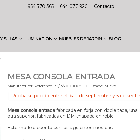
954 370 365
644 077 920
Contacto
Y SILLAS
ILUMINACIÓN
MUEBLES DE JARDÍN
BLOG
a
MESA CONSOLA ENTRADA
Manufacturer:
Reference:
82/8/70000681-0
Estado:
Nuevo
Reciba su pedido entre el día 1 de septiembre y 6 de sept
Mesa consola entrada
fabricada en forja con doble tapa, una i
otra superior, fabricadas en DM chapada en roble.
Este modelo cuenta con las siguientes medidas: