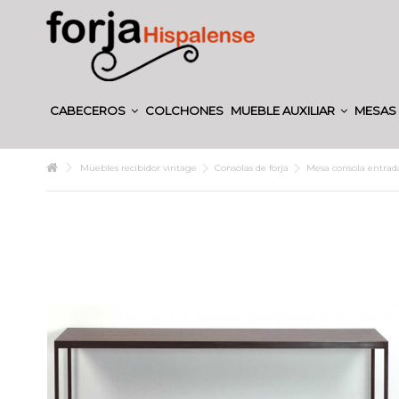
CABECEROS
COLCHONES
MUEBLE AUXILIAR
MESAS 
Muebles recibidor vintage
Consolas de forja
Mesa consola entrad