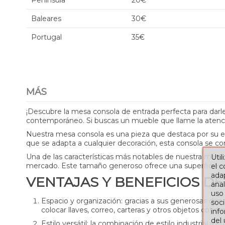
Península
20€
Baleares
30€
Portugal
35€
MÁS
¡Descubre la mesa consola de entrada perfecta para darle
contemporáneo. Si buscas un mueble que llame la atención
Nuestra mesa consola es una pieza que destaca por su ese
que se adapta a cualquier decoración, esta consola se con
Una de las características más notables de nuestra mesa
Util
mercado. Este tamaño generoso ofrece una superficie amp
el 
adap
VENTAJAS Y BENEFICIOS DE
anal
uso
Espacio y organización
: gracias a sus generosas dim
soci
colocar llaves, correo, carteras y otros objetos cotidia
info
del
Estilo versátil
: la combinación de estilo industrial y