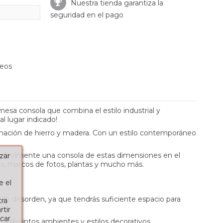
Nuestra tienda garantiza la
seguridad en el pago
seos
mesa consola que combina el estilo industrial y
l lugar indicado!
mbinación de hierro y madera. Con un estilo contemporáneo
s fácilmente una consola de estas dimensiones en el
zar
es, marcos de fotos, plantas y mucho más.
e el
e de desorden, ya que tendrás suficiente espacio para
tra
tir
car
 a distintos ambientes y estilos decorativos.