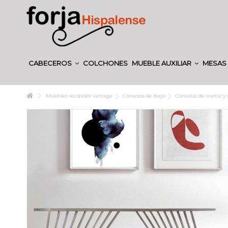
CABECEROS
COLCHONES
MUEBLE AUXILIAR
MESAS 
Muebles recibidor vintage
Consolas de forja
Consolas de metal y c