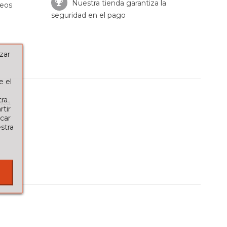
Nuestra tienda garantiza la
seos
seguridad en el pago
zar
e el
tra
ica.
tir
car
stra