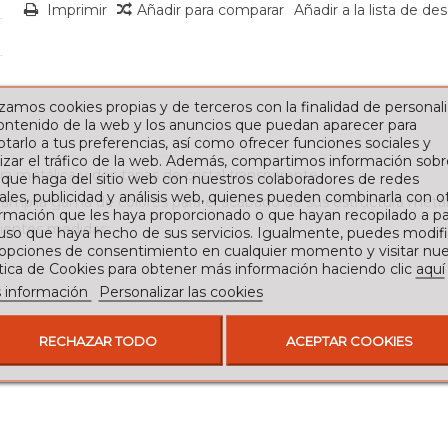
Imprimir
Añadir para comparar
Añadir a la lista de de
izamos cookies propias y de terceros con la finalidad de personali
contenido de la web y los anuncios que puedan aparecer para
tarlo a tus preferencias, así como ofrecer funciones sociales y
izar el tráfico de la web. Además, compartimos información sobr
a metálica y dos tapas de cristal transparente.
 que haga del sitio web con nuestros colaboradores de redes
ales, publicidad y análisis web, quienes pueden combinarla con o
amplia gama de colores para el acabado de sus estructura metál
rmación que les haya proporcionado o que hayan recopilado a par
uientes medidas:
 uso que haya hecho de sus servicios. Igualmente, puedes modifi
 opciones de consentimiento en cualquier momento y visitar nue
ítica de Cookies para obtener más información haciendo clic
aquí
 información
Personalizar las cookies
RECHAZAR TODO
ACEPTAR COOKIES