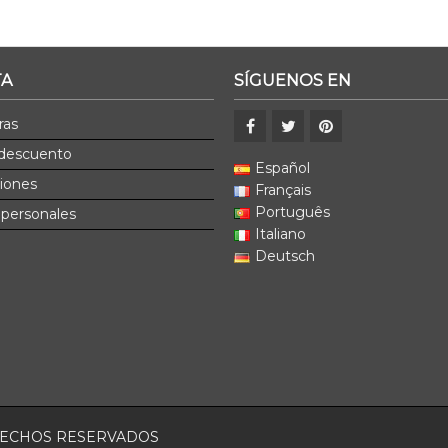
TA
SÍGUENOS EN
ras
 descuento
Español
ciones
Français
Português
 personales
Italiano
Deutsch
ERECHOS RESERVADOS