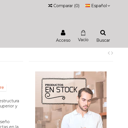
Comparar
(
0
)
Español
Vacío
Acceso
Buscar
re
estructura
superior y
iseño
ctas en la