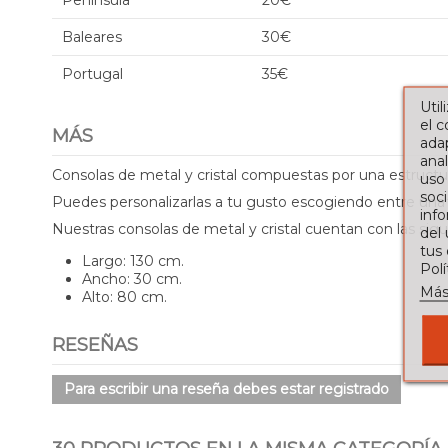
Península
20€
Baleares
30€
Portugal
35€
Util
el 
MÁS
adap
anal
Consolas de metal y cristal compuestas por una estructur
uso
soci
Puedes personalizarlas a tu gusto escogiendo entre una 
info
Nuestras consolas de metal y cristal cuentan con las sig
del
tus
Largo: 130 cm.
Pol
Ancho: 30 cm.
Más
Alto: 80 cm.
RESEÑAS
Para escribir una reseña debes estar registrado