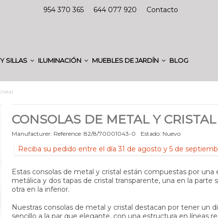
954 370 365
644 077 920
Contacto
Y SILLAS
ILUMINACIÓN
MUEBLES DE JARDÍN
BLOG
ristal
CONSOLAS DE METAL Y CRISTAL
Manufacturer:
Reference:
82/8/70001043-0
Estado:
Nuevo
Reciba su pedido entre el día 31 de agosto y 5 de septiemb
Estas consolas de metal y cristal están compuestas por una 
metálica y dos tapas de cristal transparente, una en la parte 
otra en la inferior.
Nuestras consolas de metal y cristal destacan por tener un d
sencillo a la par que elegante, con una estructura en líneas re