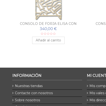
N
CONSOLO DE FORJA ELISA CON
CONS
ESPEJO A JUEGO
340,00 €
Añadir al carrito
INFORMACIÓN
MI CUEN
Nuestras tiendas
Mis comp
Contacte con nosotros
Mis vales
Sobre nosotros
Mis direc