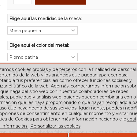
Elige aquí las medidas de la mesa:
Elige aquí el color del metal:
izamos cookies propias y de terceros con la finalidad de personali
Elige aquí el color de la madera:
contenido de la web y los anuncios que puedan aparecer para
tarlo a tus preferencias, así como ofrecer funciones sociales y
izar el tráfico de la web. Además, compartimos información sobr
 que haga del sitio web con nuestros colaboradores de redes
ales, publicidad y análisis web, quienes pueden combinarla con o
rmación que les haya proporcionado o que hayan recopilado a par
Imprimir
Añadir para comparar
Añadir a la lista de de
 uso que haya hecho de sus servicios. Igualmente, puedes modifi
 opciones de consentimiento en cualquier momento y visitar nue
ítica de Cookies para obtener más información haciendo clic
aquí
 información
Personalizar las cookies
 amplia gama de acabados fabricadas con una estructura de hierr