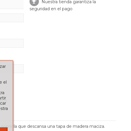
Nuestra tienda garantiza la
seguridad en el pago
zar
e el
tra
tir
seos
car
stra
o sobre la que descansa una tapa de madera maciza.