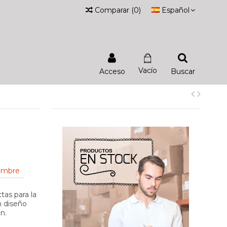
Comparar
(
0
)
Español
Vacío
Acceso
Buscar
iembre
tas para la
n diseño
n.