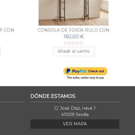
P CON
CONSOLA DE FORJA RULO CON
CO
ESPEJO A JUEGO
160,00 €
Añadir al carrito
DÓNDE ESTAMOS
C/ José Díaz, nave 1
41009 Sevilla
VER MAPA