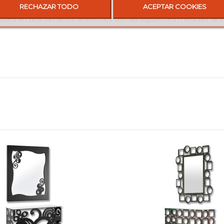
que se adapta a cualquier tipo de decoración.
RECHAZAR TODO
ACEPTAR COOKIES
ibles en dos tamaños diferentes con las siguientes medidas (anc