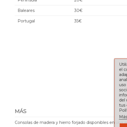
Península
20€
Baleares
30€
Portugal
35€
Util
el 
adap
anal
uso
soci
info
del
tus
Pol
MÁS
Más
Consolas de madera y hierro forjado disponibles en una