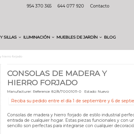
954 370 365
644 077 920
Contacto
Y SILLAS
ILUMINACIÓN
MUEBLES DE JARDÍN
BLOG
 hierro forjado
CONSOLAS DE MADERA Y
HIERRO FORJADO
Manufacturer:
Reference:
82/8/70001011-0
Estado:
Nuevo
Reciba su pedido entre el día 1 de septiembre y 6 de sept
Consolas de madera y hierro forjado de estilo industrial perfec
entrada de cualquier hogar. Estas piezas funcionales y con u
sencillo son perfectas para integrarse con cualquier decoració