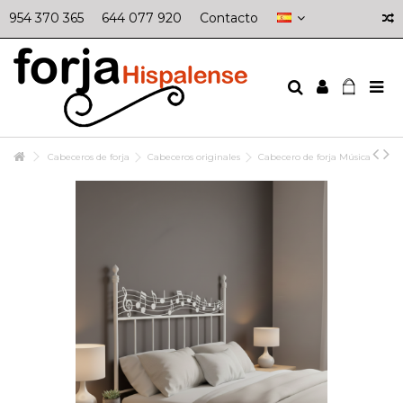
954 370 365
644 077 920
Contacto
Cabeceros de forja
Cabeceros originales
Cabecero de forja Música