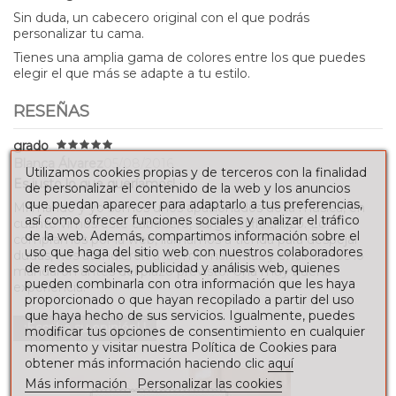
Sin duda, un cabecero original con el que podrás
personalizar tu cama.
Tienes una amplia gama de colores entre los que puedes
elegir el que más se adapte a tu estilo.
RESEÑAS
grado
Blanca Álvarez
05/08/2016
Utilizamos cookies propias y de terceros con la finalidad
Es justo lo que queríamos!
de personalizar el contenido de la web y los anuncios
que puedan aparecer para adaptarlo a tus preferencias,
Mi marido y yo somos unos apasionados de la música, en
así como ofrecer funciones sociales y analizar el tráfico
cuánto vimos este cabecero, surgió el flechazo. Lo
de la web. Además, compartimos información sobre el
compramos por la web, llamamos a tienda para despejar
uso que haga del sitio web con nuestros colaboradores
dudas, nos atendieron a las mil maravillas y encima nos lo
de redes sociales, publicidad y análisis web, quienes
mandaron antes del plazo previsto! Una muy buena
pueden combinarla con otra información que les haya
experiencia!
proporcionado o que hayan recopilado a partir del uso
que haya hecho de sus servicios. Igualmente, puedes
¡Escriba su opinión! !
modificar tus opciones de consentimiento en cualquier
momento y visitar nuestra Política de Cookies para
obtener más información haciendo clic
aquí
Más información
Personalizar las cookies