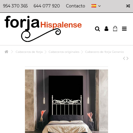
954 370 365
644 077 920
Contacto
Cabeceros de forja
Cabeceros originales
Cabecero de forja Geranio