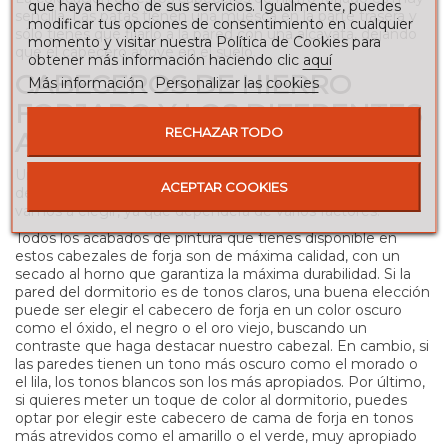
que haya hecho de sus servicios. Igualmente, puedes
sencilla. Las patas tienen una muesca en la parte trasera y
modificar tus opciones de consentimiento en cualquier
sólo tienes que fijarlo a la pared con una alcayata, dejando
momento y visitar nuestra Política de Cookies para
que el cabecero apoye en el suelo.
obtener más información haciendo clic
aquí
CABECEROS DE HIERRO
Más información
Personalizar las cookies
FORJADO Y LOS DIFERENTES
RECHAZAR TODO
ACABADOS
Una de las principales dudas que se nos plantean a la hora
ACEPTAR COOKIES
de comprar nuestro cabecero de hierro es el color que
vamos a elegir, ya que dependerá de varios factores.
Todos los acabados de pintura que tienes disponible en
estos cabezales de forja son de máxima calidad, con un
secado al horno que garantiza la máxima durabilidad. Si la
pared del dormitorio es de tonos claros, una buena elección
puede ser elegir el cabecero de forja en un color oscuro
como el óxido, el negro o el oro viejo, buscando un
contraste que haga destacar nuestro cabezal. En cambio, si
las paredes tienen un tono más oscuro como el morado o
el lila, los tonos blancos son los más apropiados. Por último,
si quieres meter un toque de color al dormitorio, puedes
optar por elegir este cabecero de cama de forja en tonos
más atrevidos como el amarillo o el verde, muy apropiado