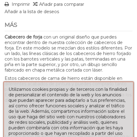
Imprimir
Añadir para comparar
Añadir a la lista de deseos
MÁS
Cabecero de forja
con un original diseño que puedes
encontrar dentro de nuestra colección de cabeceros de
forja. En este modelo se mezclan dos estilos diferentes. Por
un lado, las líneas clásicas de los cabeceros de hierro forjado
con los barrotes verticales y las patas, terminadas en una
piña en la parte superior, y por otro, un dibujo sencillo
fabricado en chapa metálica cortada con láser.
Estos cabeceros de cama de hierro están disponible en
diferentes acabados de pintura y puedes comprarlo tanto
para una cama individual como para camas de matrimonio.
Utilizamos cookies propias y de terceros con la finalidad
En la siguiente tabla te mostramos las dimensiones para los
de personalizar el contenido de la web y los anuncios
diferentes tamaños de colchón:
que puedan aparecer para adaptarlo a tus preferencias,
así como ofrecer funciones sociales y analizar el tráfico
Cabecero para colchón de 90 cm: 97x162 cm
de la web. Además, compartimos información sobre el
Cabecero para colchón de 105 cm: 112x162 cm.
uso que haga del sitio web con nuestros colaboradores
Cabecero para colchón de 135 cm: 142x162 cm.
de redes sociales, publicidad y análisis web, quienes
Cabecero para colchón de 150 cm: 157x162 cm.
pueden combinarla con otra información que les haya
proporcionado o que hayan recopilado a partir del uso
La colocación de estos cabeceros de hierro forjado es muy