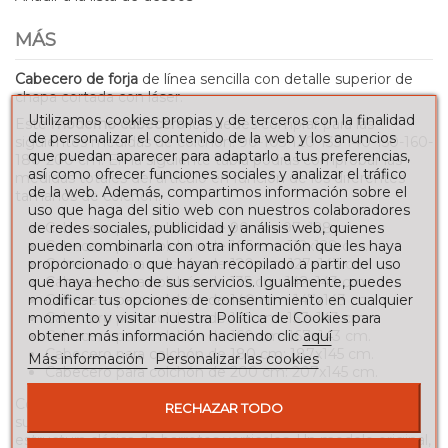
MÁS
Cabecero de forja
de línea sencilla con detalle superior de
chapa cortada con láser.
Utilizamos cookies propias y de terceros con la finalidad
Este
moderno cabecero
lo puedes comprar para las
de personalizar el contenido de la web y los anuncios
siguientes medidas de colchón:
90-105-120-135-140-150-160-
que puedan aparecer para adaptarlo a tus preferencias,
180-200
cm. En la siguiente tabla podrás comprobar las
así como ofrecer funciones sociales y analizar el tráfico
medidas totales del artículo en función de los diferentes
de la web. Además, compartimos información sobre el
tamaños de colchón:
uso que haga del sitio web con nuestros colaboradores
de redes sociales, publicidad y análisis web, quienes
Cabecero para colchón de 90 cm: 97x128 cm
pueden combinarla con otra información que les haya
Cabecero para colchón de 105 cm: 112x128 cm.
proporcionado o que hayan recopilado a partir del uso
Cabecero para colchón de 120 cm: 127x143 cm
que haya hecho de sus servicios. Igualmente, puedes
Cabecero para colchón de 135 cm: 142x143 cm.
modificar tus opciones de consentimiento en cualquier
Cabecero para colchón de 140 cm : 147x143 cm.
momento y visitar nuestra Política de Cookies para
Cabecero para colchón de 150 cm: 157x143 cm.
obtener más información haciendo clic
aquí
Cabecero para colchón de 160 cm: 167x143 cm.
Cabecero para colchón de 180 cm: 187x145 cm.
Más información
Personalizar las cookies
Cabecero para colchón de 200 cm: 207x145 cm.
Con un diseño elegante, este cabezal lleva en la parte
RECHAZAR TODO
superior un adorno de chapa metálica montada sobre una
estructura clásica de barrotes verticales. Un modelo original,