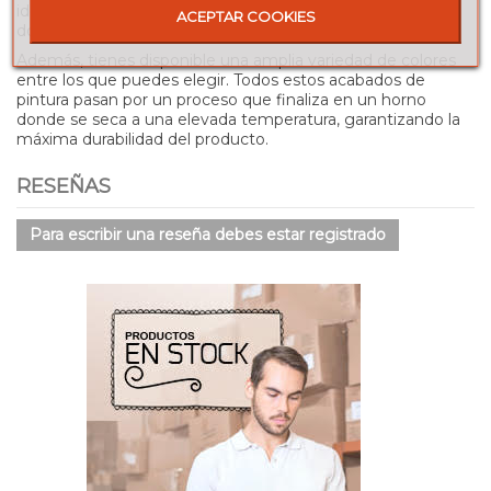
ideal para darle un toque especial a la decoración del
ACEPTAR COOKIES
dormitorio,
Además, tienes disponible una amplia variedad de colores
entre los que puedes elegir. Todos estos acabados de
pintura pasan por un proceso que finaliza en un horno
donde se seca a una elevada temperatura, garantizando la
máxima durabilidad del producto.
RESEÑAS
Para escribir una reseña debes estar registrado