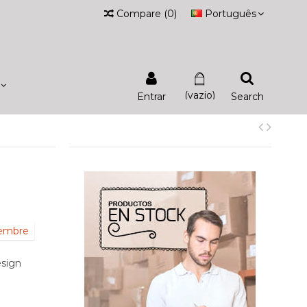
Compare
(
0
)
Português
(vazio)
Entrar
Search
iembre
sign