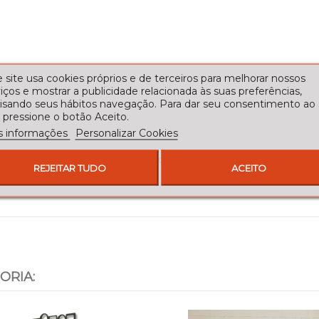
 site usa cookies próprios e de terceiros para melhorar nossos
iços e mostrar a publicidade relacionada às suas preferências,
lisando seus hábitos navegação. Para dar seu consentimento ao
 pressione o botão Aceito.
s informações
Personalizar Cookies
ole de ferro forjado com o espelho correspondente ou apenas o
REJEITAR TUDO
ACEITO
a qualidade.
ORIA: