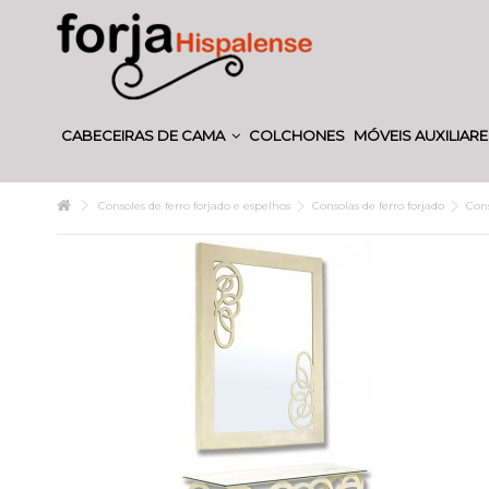
CABECEIRAS DE CAMA
COLCHONES
MÓVEIS AUXILIAR
Consoles de ferro forjado e espelhos
Consolas de ferro forjado
Cons