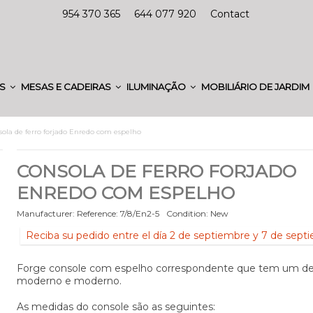
954 370 365
644 077 920
Contact
ES
MESAS E CADEIRAS
ILUMINAÇÃO
MOBILIÁRIO DE JARDIM
ola de ferro forjado Enredo com espelho
CONSOLA DE FERRO FORJADO
ENREDO COM ESPELHO
Manufacturer:
Reference:
7/8/En2-5
Condition:
New
Reciba su pedido entre el día 2 de septiembre y 7 de sept
Forge console com espelho correspondente que tem um de
moderno e moderno.
As medidas do console são as seguintes: