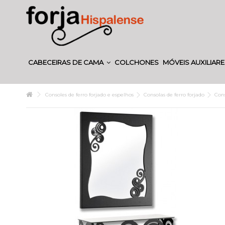
CABECEIRAS DE CAMA
COLCHONES
MÓVEIS AUXILIAR
Consoles de ferro forjado e espelhos
Consolas de ferro forjado
Cons