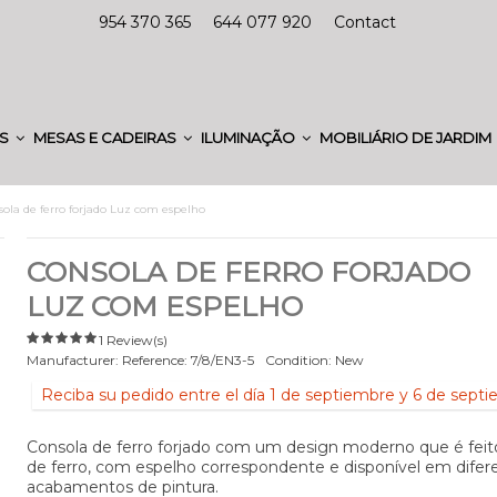
954 370 365
644 077 920
Contact
ES
MESAS E CADEIRAS
ILUMINAÇÃO
MOBILIÁRIO DE JARDIM
ola de ferro forjado Luz com espelho
CONSOLA DE FERRO FORJADO
LUZ COM ESPELHO
1 Review(s)
Manufacturer:
Reference:
7/8/EN3-5
Condition:
New
Reciba su pedido entre el día 1 de septiembre y 6 de sept
Consola de ferro forjado com um design moderno que é feit
de ferro, com espelho correspondente e disponível em difer
acabamentos de pintura.