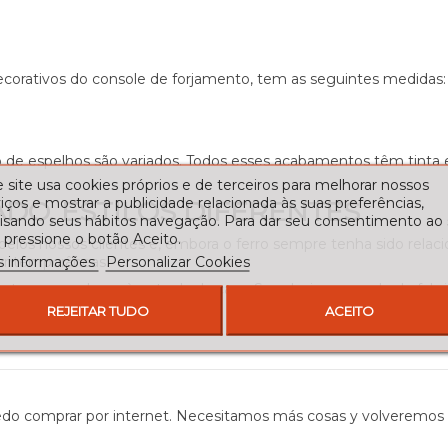
orativos do console de forjamento, tem as seguintes medidas:
to de espelhos são variados. Todos esses acabamentos têm tin
 site usa cookies próprios e de terceiros para melhorar nossos
iços e mostrar a publicidade relacionada às suas preferências,
DO, ESTILOS DIFERENTES
lisando seus hábitos navegação. Para dar seu consentimento ao
 pressione o botão Aceito.
pelos nossos clientes e, embora o ferro sempre tenha sido relaci
s informações
Personalizar Cookies
contemporâneas.
um toque moderno à entrada da casa. Seu design e modo de fabr
REJEITAR TUDO
ACEITO
o comprar por internet. Necesitamos más cosas y volveremos a 