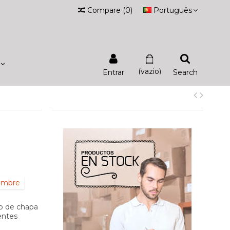
Compare
(
0
)
Português
(vazio)
Entrar
Search
iembre
o de chapa
entes