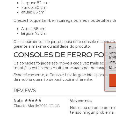
Largura: 82 cm.
Fundo: 30 cm
altura: 86 cm
O espelho, que também carrega os mesmos detalhes dec
Altura: 88 cm
largura: 75 cm.
Os acabamentos de pintura para este console e conjun
garante a máxima durabilidade do produto.
Este
serv
CONSOLES DE FERRO FORJA
ana
uso,
Os consoles forjados são móveis cada vez mais exigidos 
Mai
mobiliário está sendo muito procurado por decorações 
Especificamente, o Console Luz forge é ideal para dar 
de mobília que não deixará você indiferente.
REVIEWS
Nota
Volveremos
Claudia Martín
2016-03-08
Nos daba un poco de mied
tenido ningún problema.