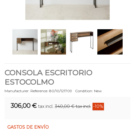
CONSOLA ESCRITORIO
ESTOCOLMO
Manufacturer:
Reference:
80/10/121709
Condition:
New
306,00 €
tax incl.
340,00 €
tax incl.
-10%
GASTOS DE ENVÍO