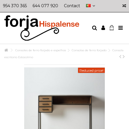
954 370 365
644 077 920
Contact
Consoles de ferro forjado e espelhos
Consolas de ferro forjado
Consola
escritorio Estocolmo
Reduced price!