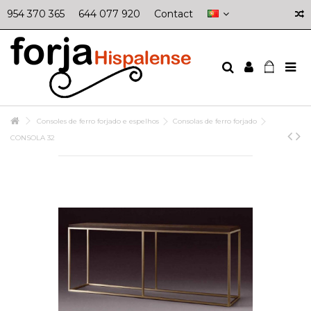
954 370 365
644 077 920
Contact
Consoles de ferro forjado e espelhos
Consolas de ferro forjado
CONSOLA 32