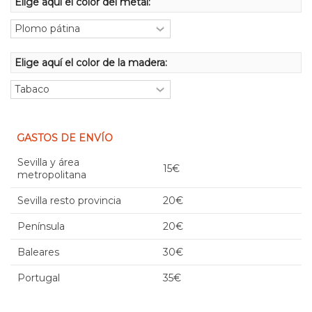
Elige aquí el color del metal:
Elige aquí el color de la madera:
GASTOS DE ENVÍO
Sevilla y área
15€
metropolitana
Sevilla resto provincia
20€
Península
20€
Baleares
30€
Portugal
35€