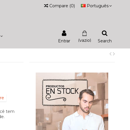
Compare
(
0
)
Português
(vazio)
Entrar
Search
re
ocê tem
de.