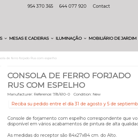
954 370 365
644 077 920
Contact
ES
MESAS E CADEIRAS
ILUMINAÇÃO
MOBILIÁRIO DE JARDIM
ola de ferro forjado Rus com espelho
CONSOLA DE FERRO FORJADO
RUS COM ESPELHO
Manufacturer:
Reference:
7/8/610-0
Condition:
New
Reciba su pedido entre el día 31 de agosto y 5 de septiemb
Console de forjamento com espelho correspondente que v
disponível em vários acabamentos de pintura de alta qualida
As medidas do receptor são 84x27x84 cm. do Alto.