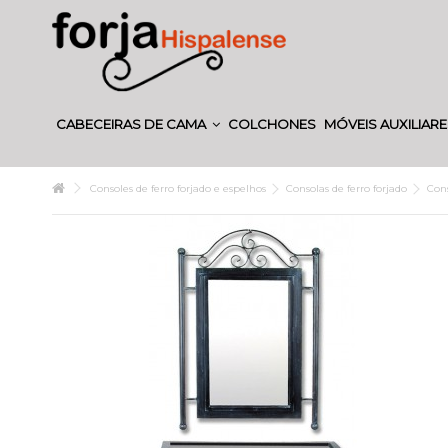
CABECEIRAS DE CAMA
COLCHONES
MÓVEIS AUXILIAR
Consoles de ferro forjado e espelhos
Consolas de ferro forjado
Cons