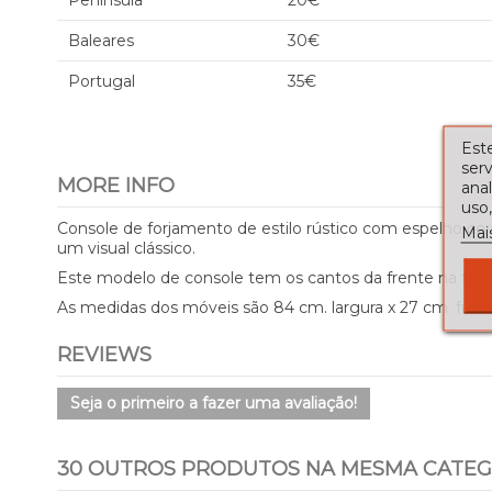
Península
20€
Baleares
30€
Portugal
35€
Este
serv
MORE INFO
ana
uso,
Console de forjamento de estilo rústico com espelho corr
Mai
um visual clássico.
Este modelo de console tem os cantos da frente na fo
As medidas dos móveis são 84 cm. largura x 27 cm. fundo
REVIEWS
Seja o primeiro a fazer uma avaliação!
30 OUTROS PRODUTOS NA MESMA CATEG