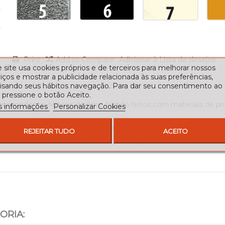
Print
Add to Compare
Adicionar à Lista de desejos
 site usa cookies próprios e de terceiros para melhorar nossos
iços e mostrar a publicidade relacionada às suas preferências,
lisando seus hábitos navegação. Para dar seu consentimento ao
 pressione o botão Aceito.
espondente. Móveis de ferro forjado feitos com materiais de pri
s informações
Personalizar Cookies
rma de um chanfro e um desenho simples.
REJEITAR TUDO
ACEITO
 x 84 cm do Alto. O espelho de ferro forjado mede 105 cm. alta x
ORIA: