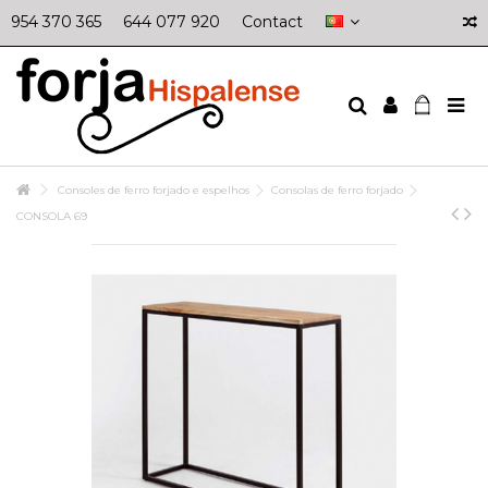
954 370 365
644 077 920
Contact
Consoles de ferro forjado e espelhos
Consolas de ferro forjado
CONSOLA 69