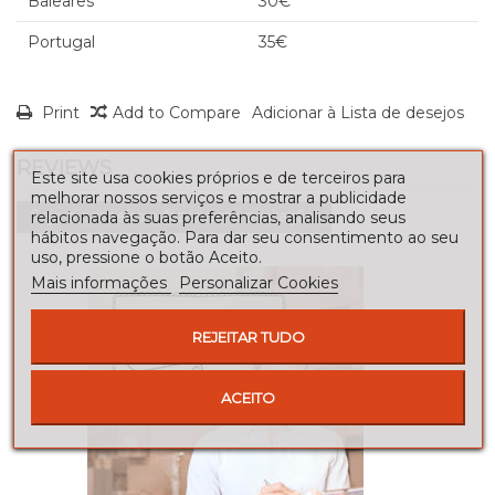
Baleares
30€
Portugal
35€
Print
Add to Compare
Adicionar à Lista de desejos
REVIEWS
Este site usa cookies próprios e de terceiros para
melhorar nossos serviços e mostrar a publicidade
Seja o primeiro a fazer uma avaliação!
relacionada às suas preferências, analisando seus
hábitos navegação. Para dar seu consentimento ao seu
uso, pressione o botão Aceito.
Mais informações
Personalizar Cookies
REJEITAR TUDO
ACEITO