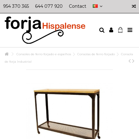
954 370 365
644 077 920
Contact
Consoles de ferro forjado e espelhos
Consolas de ferro forjado
Consola
de forja Industrial