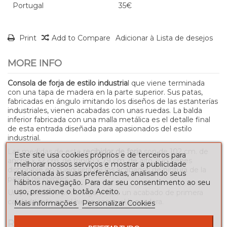
Portugal
35€
Print
Add to Compare
Adicionar à Lista de desejos
MORE INFO
Consola de forja de estilo industria
l que viene terminada
con una tapa de madera en la parte superior. Sus patas,
fabricadas en ángulo imitando los diseños de las estanterías
industriales, vienen acabadas con unas ruedas. La balda
inferior fabricada con una malla metálica es el detalle final
de esta entrada diseñada para apasionados del estilo
industrial.
Las medidas de este
recibidor de forja
son de 102 cm. de
Este site usa cookies próprios e de terceiros para
ancho x 32 cm. de fondo x 79 cm. de alto, y lo tienes
melhorar nossos serviços e mostrar a publicidade
disponible en cualquiera de los acabados de pintura de la
relacionada às suas preferências, analisando seus
paleta de colores.
hábitos navegação. Para dar seu consentimento ao seu
uso, pressione o botão Aceito.
Un proceso de pintura garantiza un acabado de primera
calidad tanto en el hierro como el la madera.
Mais informações
Personalizar Cookies
REVIEWS