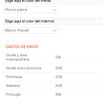
Elige aquí el color del metal:
Elige aquí el color del mármol:
GASTOS DE ENVÍO
Sevilla y área
15€
metropolitana
Sevilla resto provincia
20€
Península
20€
Baleares
30€
Portugal
35€