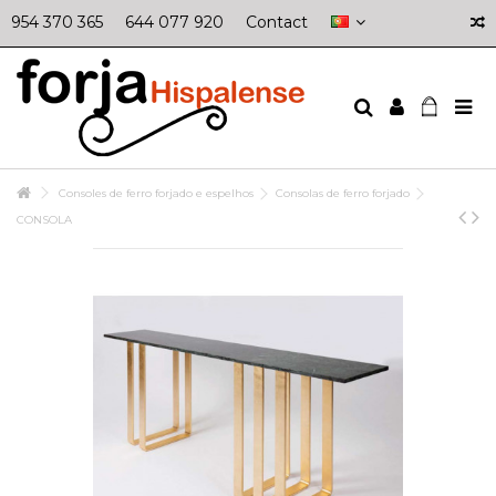
954 370 365
644 077 920
Contact
Consoles de ferro forjado e espelhos
Consolas de ferro forjado
CONSOLA