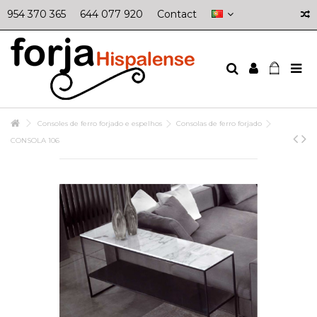
954 370 365
644 077 920
Contact
Consoles de ferro forjado e espelhos
Consolas de ferro forjado
CONSOLA 106