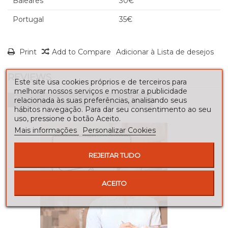
Baleares
30€
Portugal
35€
Print
Add to Compare
Adicionar à Lista de desejos
REVIEWS
Este site usa cookies próprios e de terceiros para
melhorar nossos serviços e mostrar a publicidade
Seja o primeiro a fazer uma avaliação!
relacionada às suas preferências, analisando seus
hábitos navegação. Para dar seu consentimento ao seu
uso, pressione o botão Aceito.
Mais informações
Personalizar Cookies
REJEITAR TUDO
ACEITO