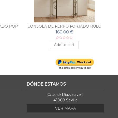
ADO POP
CONSOLA DE FERRO FORJADO RULO
COM ESPELHO
160,00 €
Add to cart
DÓNDE ESTAMOS
C/ José Díaz, nave 1
41009 Sevilla
VER MAPA