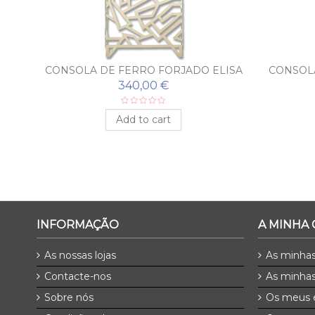
RUS
CONSOLA DE FERRO FORJADO ELISA
CONSOL
COM ESPELHO
340,00 €
Add to cart
INFORMAÇÃO
A MINHA
As nossas lojas
As minha
Contacte-nos
As minhas
Sobre nós
Os meus 