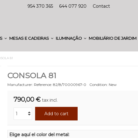
954 370 365
644 077 920
Contact
ES
MESAS E CADEIRAS
ILUMINAÇÃO
MOBILIÁRIO DE JARDIM
SOLA 81
CONSOLA 81
Manufacturer:
Reference:
82/8/70000967-0
Condition:
New
790,00 €
tax incl.
Add to cart
Elige aquí el color del metal: