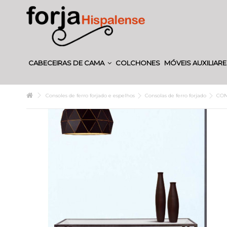
CABECEIRAS DE CAMA
COLCHONES
MÓVEIS AUXILIAR
Consoles de ferro forjado e espelhos
Consolas de ferro forjado
CON