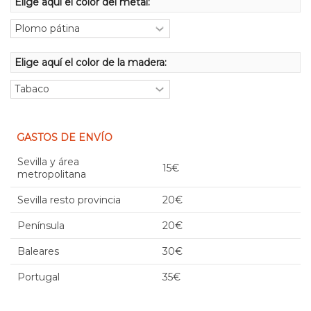
Elige aquí el color del metal:
Elige aquí el color de la madera:
GASTOS DE ENVÍO
Sevilla y área
15€
metropolitana
Sevilla resto provincia
20€
Península
20€
Baleares
30€
Portugal
35€