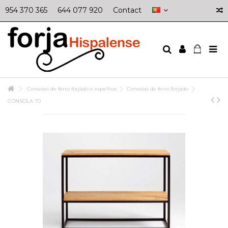
954 370 365
644 077 920
Contact
Consoles de ferro forjado e espelhos
Consolas de ferro forjado
CONSOLA 70