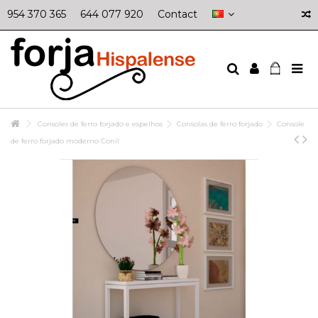
954 370 365
644 077 920
Contact
Consoles de ferro forjado e espelhos
Consolas de ferro forjado
Console
de ferro forjado moderno Conil