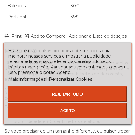
Baleares
30€
Portugal
35€
Print
Add to Compare
Adicionar à Lista de desejos
Este site usa cookies próprios e de terceiros para
MORE INFO
melhorar nossos serviços e mostrar a publicidade
relacionada às suas preferências, analisando seus
Dentro do nosso catálogo, você encontrará vários modelos
hábitos navegação. Para dar seu consentimento ao seu
de receptores modernos. O estilo industrial veio para ficar e
uso, pressione o botão Aceito.
todos os dias podemos encontrar bilhetes de decoração,
Mais informações
Personalizar Cookies
estúdios e outras salas de nossa casa.
O moderno receptor Conil é uma peça simples feita de
ferro forjado, com tubo oco quadrado. A tampa deste
REJEITAR TUDO
console é feita de madeira DMF.
As medidas deste receptor são:
ACEITO
100 centímetros de comprimento por 35 de
profundidade e 80 centímetros de altura.
Se você precisar de um tamanho diferente, ou quiser trocar