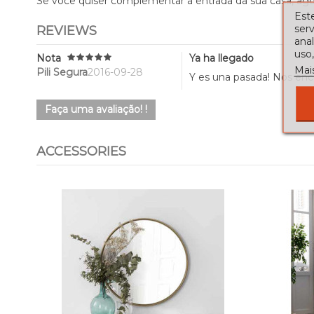
Se você quiser complementar a entrada da sua casa, ag
Este
serv
REVIEWS
ana
uso,
Nota
Ya ha llegado
Mai
Pili Segura
2016-09-28
Y es una pasada! Nos enca
Faça uma avaliação! !
ACCESSORIES