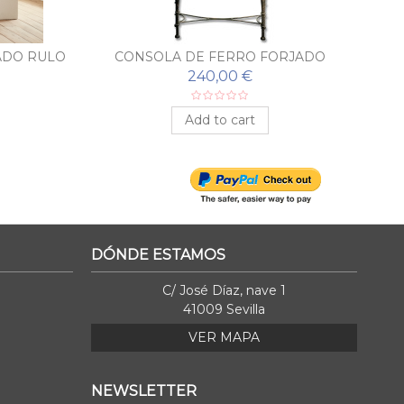
ADO RULO
CONSOLA DE FERRO FORJADO
PEINETA COM ESPELHO
240,00 €
Add to cart
DÓNDE ESTAMOS
C/ José Díaz, nave 1
41009 Sevilla
VER MAPA
NEWSLETTER