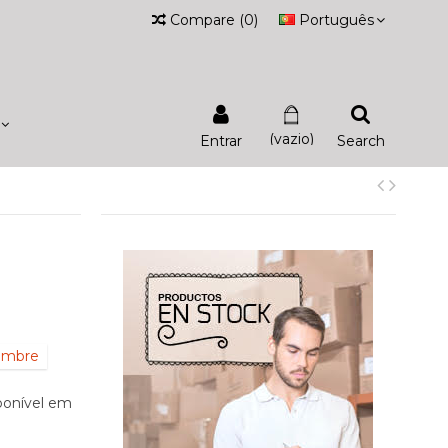
Compare
(
0
)
Português
(vazio)
Entrar
Search
iembre
ponível em