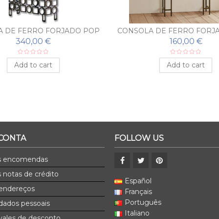
 DE FERRO FORJADO POP
CONSOLA DE FERRO FORJ
COM ESPELHO
COM ESPELHO
340,00 €
160,00 €
Add to cart
Add to cart
 CONTA
FOLLOW US
s encomendas
 notas de crédito
Español
endereços
Français
Português
dados pessoais
Italiano
ales de desconto