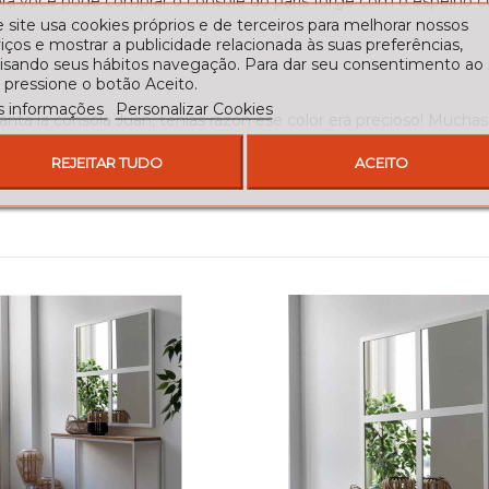
ora você pode comprar o console do paris forge com o espelho
 site usa cookies próprios e de terceiros para melhorar nossos
iços e mostrar a publicidade relacionada às suas preferências,
lisando seus hábitos navegação. Para dar seu consentimento ao
 pressione o botão Aceito.
s informações
Personalizar Cookies
nta la consola Juan, tenías razón ese color era precioso! Muchas
REJEITAR TUDO
ACEITO