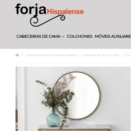
CABECEIRAS DE CAMA
COLCHONES
MÓVEIS AUXILIAR
Consoles de ferro forjado e espelhos
Consolas de ferro forjado
Cons