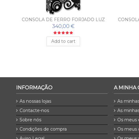
LISA
CONSOLA DE FERRO FORJADO LUZ
CONSOLA
COM ESPELHO
340,00 €
Add to cart
INFORMAÇÃO
A MINHA
As nossas lojas
As minha
Contacte-nos
As minhas
Sobre nós
Os meus 
Condições de compra
Os meus 
Aviso Legal
Os meus v