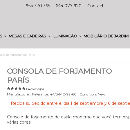
954 370 365
644 077 920
Contact
ES
MESAS E CADEIRAS
ILUMINAÇÃO
MOBILIÁRIO DE JARDIM
ola de forjamento París
CONSOLA DE FORJAMENTO
PARÍS
1 Review(s)
Manufacturer:
Reference:
44/8/MC-92-60
Condition:
New
Reciba su pedido entre el día 1 de septiembre y 6 de sept
Console de forjamento de estilo moderno que você tem dis
várias cores.