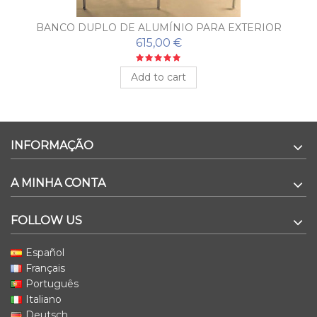
BANCO DUPLO DE ALUMÍNIO PARA EXTERIOR
PUERTO
615,00 €
Add to cart
INFORMAÇÃO
A MINHA CONTA
FOLLOW US
Español
Français
Português
Italiano
Deutsch