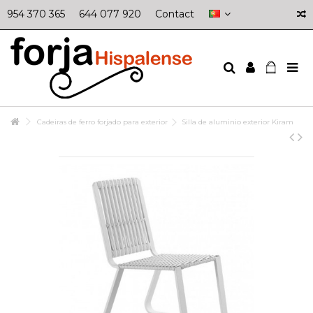
954 370 365
644 077 920
Contact
Cadeiras de ferro forjado para exterior
Silla de aluminio exterior Kiram