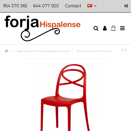
954 370 365
644 077 920
Contact
Cadeiras de ferro forjado para exterior
Silla de exterior Carolina