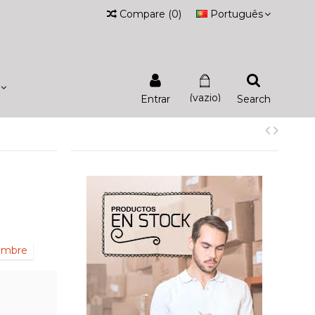
Compare
(
0
)
Português
(vazio)
Entrar
Search
iembre