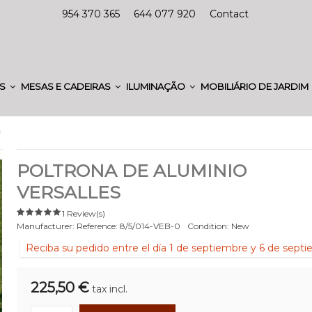
954 370 365
644 077 920
Contact
ES
MESAS E CADEIRAS
ILUMINAÇÃO
MOBILIÁRIO DE JARDIM
s
POLTRONA DE ALUMINIO
VERSALLES
1 Review(s)
Manufacturer:
Reference:
8/5/014-VEB-0
Condition:
New
Reciba su pedido entre el día 1 de septiembre y 6 de sept
225,50 €
tax incl.