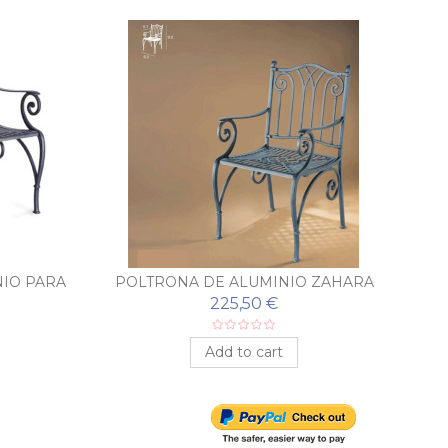
IO PARA
POLTRONA DE ALUMINIO ZAHARA
PO
A
225,50 €
Add to cart