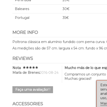
Península
20€
Baleares
30€
Portugal
35€
MORE INFO
Poltrona clássica em alumínio fundido com perna curva. O 
As medições são de 57 cm. largura x 54 cm. fundo x 96 c
REVIEWS
Nota
Mucho más de lo que es
María de Brenes
2016-08-24
Compramos un conjunto y
Muchas gracias!!
Este
serv
Faça uma avaliação! !
ana
uso,
Mai
ACCESSORIES