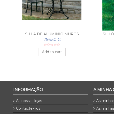
IO
SILLA DE ALUMINIO MUROS
SILL
256,50 €
Add to cart
INFORMAÇÃO
A MINHA
As nossas lojas
As minha
Contacte-nos
As minhas