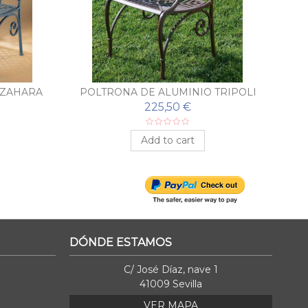
 ZAHARA
POLTRONA DE ALUMINIO TRIPOLI
S
225,50 €
Add to cart
DÓNDE ESTAMOS
C/ José Díaz, nave 1
41009 Sevilla
VER MAPA