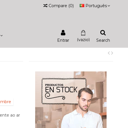
Compare
(
0
)
Português
(vazio)
Entrar
Search
iembre
ente ao ar