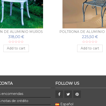
ÓN DE ALUMINIO MUROS
POLTRONA DE ALUMINIO
318,00 €
225,50 €
Add to cart
Add to cart
 CONTA
FOLLOW US
s encomendas
 notas de crédito
Español