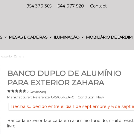
954 370 365
644 077 920
Contact
ES
MESAS E CADEIRAS
ILUMINAÇÃO
MOBILIÁRIO DE JARDIM
 exterior Zahara
BANCO DUPLO DE ALUMÍNIO
PARA EXTERIOR ZAHARA
2 Review(s)
Manufacturer:
Reference:
8/5/051-ZA-0
Condition:
New
Reciba su pedido entre el día 1 de septiembre y 6 de sept
Bancada exterior fabricada em alumínio fundido, muito resist
livre.