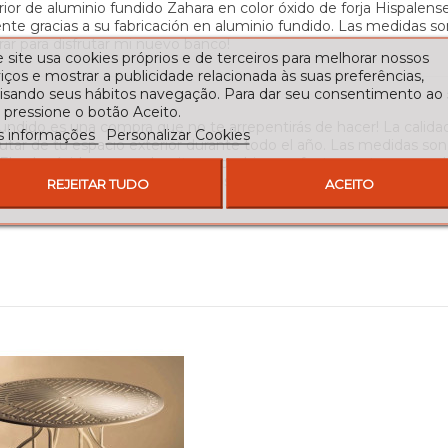
ior de aluminio fundido Zahara en color óxido de forja Hispalen
nte gracias a su fabricación en aluminio fundido. Las medidas so
r para disfrutar mi nuevo banco!
 site usa cookies próprios e de terceiros para melhorar nossos
iços e mostrar a publicidade relacionada às suas preferências,
lisando seus hábitos navegação. Para dar seu consentimento ao
 pressione o botão Aceito.
undido es una compra que no te arrepentirás de hacer! La calidad 
s informações
Personalizar Cookies
rutar de tu espacio exterior durante todo el año. Las medidas son
l color óxido es muy bonito y combina perfectamente con cualqui
onal, ¡volveré a comprar con ellos!
REJEITAR TUDO
ACEITO