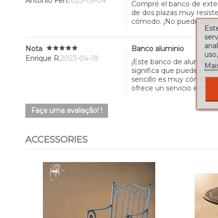
Antonio Fen
2023-05-04
Compré el banco de exter
de dos plazas muy resiste
cómodo. ¡No puedo espera
Este
serv
ana
Nota
Banco aluminio
uso,
Enrique R.
2023-04-19
¡Este banco de aluminio f
Mai
significa que puedes disf
sencillo es muy cómodo. E
ofrece un servicio excepci
Faça uma avaliação! !
ACCESSORIES