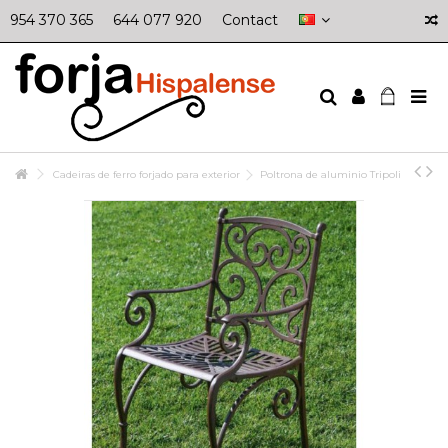
954 370 365
644 077 920
Contact
Cadeiras de ferro forjado para exterior
Poltrona de aluminio Tripoli