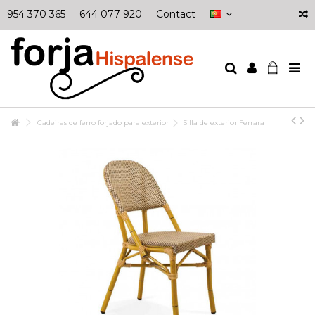
954 370 365
644 077 920
Contact
Cadeiras de ferro forjado para exterior
Silla de exterior Ferrara