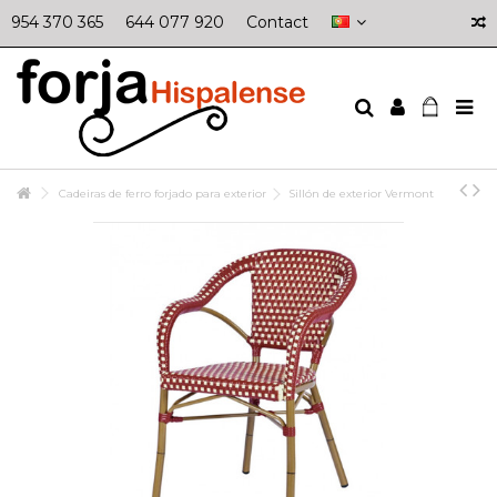
954 370 365
644 077 920
Contact
Cadeiras de ferro forjado para exterior
Sillón de exterior Vermont