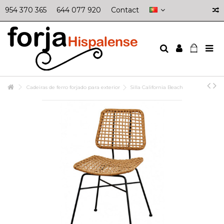
954 370 365
644 077 920
Contact
Cadeiras de ferro forjado para exterior
Silla California Beach