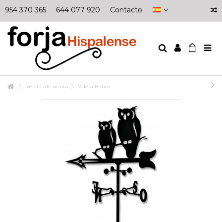
954 370 365
644 077 920
Contacto
Veletas de viento
Veleta Búhos