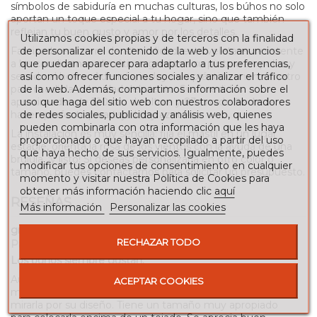
símbolos de sabiduría en muchas culturas, los búhos no solo
aportan un toque especial a tu hogar, sino que también
reflejan tu buen gusto y amor por los detalles.
Utilizamos cookies propias y de terceros con la finalidad
de personalizar el contenido de la web y los anuncios
Fabricada en hierro de alta calidad, esta veleta es resistente
que puedan aparecer para adaptarlo a tus preferencias,
a las condiciones climáticas gracias a su pintura en polvo y
así como ofrecer funciones sociales y analizar el tráfico
secado al horno. Además, incluye un práctico anemómetro
de la web. Además, compartimos información sobre el
para medir la velocidad del viento. Sus medidas
uso que haga del sitio web con nuestros colaboradores
aproximadas de 120 cm de altura y 83 cm de flecha la
de redes sociales, publicidad y análisis web, quienes
hacen perfecta para tejados y azoteas.
pueden combinarla con otra información que les haya
La instalación es muy sencilla: fija el mástil en un lugar
proporcionado o que hayan recopilado a partir del uso
estable, orienta la rosa de los vientos con la ayuda de una
que haya hecho de sus servicios. Igualmente, puedes
brújula, ¡y listo! Si deseas personalizarla en otro color o
modificar tus opciones de consentimiento en cualquier
tamaño, puedes contactarnos para solicitar un presupuesto.
momento y visitar nuestra Política de Cookies para
obtener más información haciendo clic
aquí
RESEÑAS
Más información
Personalizar las cookies
grado
RECHAZAR TODO
Paco García.
06/11/2018
Los búhos siempre gustan.
Aunque no venía la hoja de instrucciones para poder
ACEPTAR COOKIES
montarla, hay que decir que es una veleta que gusta
mirarla por su diseño. Tiene un tamaño muy apropiado