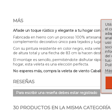
MÁS
Util
el 
Añade un toque rústico y elegante a tu hogar con la velet
adap
Fabricada en hierro con un proceso 100% artesanal, esta 
anal
complemento decorativo único para tejados y lugares el
uso
soci
Con su pintura resistente en color negro, esta veleta est
info
de altura total y una flecha de 83 cm la hacen destacar e
del
El montaje es sencillo, permitiéndote disfrutar rápidame
tus
hogar, esta veleta es una elección perfecta.
Pol
Más
No esperes más, compra la veleta de viento Caballo y lle
RESEÑAS
Para escribir una reseña debes estar registrado
30 PRODUCTOS EN LA MISMA CATEGORÍA