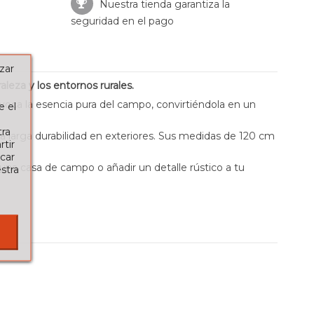
Nuestra tienda garantiza la
seguridad en el pago
zar
leza y los entornos rurales.
evoca la esencia pura del campo, convirtiéndola en un
e el
tra
na larga durabilidad en exteriores. Sus medidas de 120 cm
tir
car
 una casa de campo o añadir un detalle rústico a tu
stra