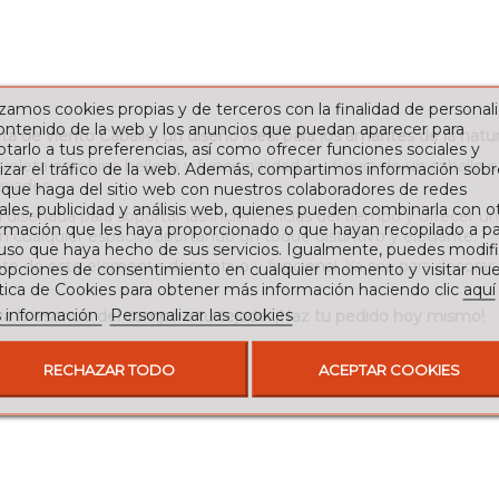
izamos cookies propias y de terceros con la finalidad de personali
contenido de la web y los anuncios que puedan aparecer para
a de viento Caballo, un diseño ideal para los amantes de la natura
tarlo a tus preferencias, así como ofrecer funciones sociales y
veleta combina belleza y funcionalidad. Su figura de un caballo 
izar el tráfico de la web. Además, compartimos información sobr
evados.
 que haga del sitio web con nuestros colaboradores de redes
ales, publicidad y análisis web, quienes pueden combinarla con o
á diseñada para soportar las inclemencias del tiempo y ofrecer u
rmación que les haya proporcionado o que hayan recopilado a par
n cualquier espacio, aportando un toque distintivo y elegante.
 uso que haya hecho de sus servicios. Igualmente, puedes modifi
nte de este elemento decorativo y funcional. Ya sea para decorar
 opciones de consentimiento en cualquier momento y visitar nue
ítica de Cookies para obtener más información haciendo clic
aquí
 información
Personalizar las cookies
va la esencia del campo a tu tejado. ¡Haz tu pedido hoy mismo!
RECHAZAR TODO
ACEPTAR COOKIES