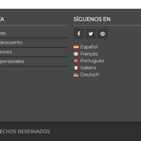
TA
SÍGUENOS EN
ras
 descuento
Español
ciones
Français
Português
 personales
Italiano
Deutsch
ERECHOS RESERVADOS